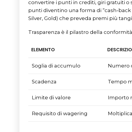
convertire i punti in crediti, giri gratui
punti diventino una forma di “cash‑back i
Silver, Gold) che preveda premi più tangib
Trasparenza è il pilastro della conformità
ELEMENTO
DESCRIZI
Soglia di accumulo
Numero di
Scadenza
Tempo ma
Limite di valore
Importo 
Requisito di wagering
Moltiplic