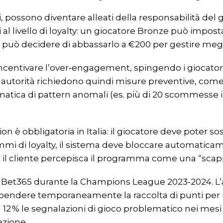
i, possono diventare alleati della responsabilità de
ti al livello di loyalty: un giocatore Bronze può impos
 può decidere di abbassarlo a €200 per gestire meglio
ò incentivare l’over‑engagement, spingendo i giocat
autorità richiedono quindi misure preventive, come 
matica di pattern anomali (es. più di 20 scommesse
ion è obbligatoria in Italia: il giocatore deve poter 
mmi di loyalty, il sistema deve bloccare automaticam
 il cliente percepisca il programma come una “scapp
 di Bet365 durante la Champions League 2023‑2024. L
ospendere temporaneamente la raccolta di punti per 
 12 % le segnalazioni di gioco problematico nei mesi
ezione.