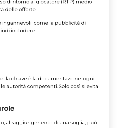
sso di ritorno al giocatore (RTP) medio
à delle offerte.
 ingannevoli, come la pubblicità di
indi includere:
e, la chiave è la documentazione: ogni
 autorità competenti. Solo così si evita
role
o; al raggiungimento di una soglia, può