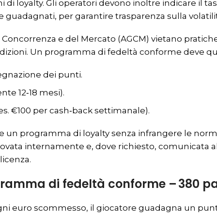
i loyalty. Gli operatori devono inoltre indicare il ta
e guadagnati, per garantire trasparenza sulla volatilit
la Concorrenza e del Mercato (AGCM) vietano pratiche
condizioni. Un programma di fedeltà conforme deve qu
egnazione dei punti.
nte 12‑18 mesi).
 es. €100 per cash‑back settimanale).
re un programma di loyalty senza infrangere le norm
vata internamente e, dove richiesto, comunicata alle
 licenza.
ogramma di fedeltà conforme – 380 pa
 ogni euro scommesso, il giocatore guadagna un punt