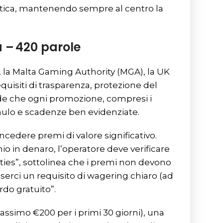
istica, mantenendo sempre al centro la
à – 420 parole
a, la Malta Gaming Authority (MGA), la UK
uisiti di trasparenza, protezione del
hiede che ogni promozione, compresi i
umulo e scadenze ben evidenziate.
edere premi di valore significativo.
o in denaro, l’operatore deve verificare
vities”, sottolinea che i premi non devono
erci un requisito di wagering chiaro (ad
rdo gratuito”.
(massimo €200 per i primi 30 giorni), una