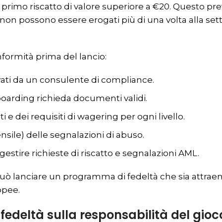
rimo riscatto di valore superiore a €20. Questo previe
i non possono essere erogati più di una volta alla set
onformità prima del lancio:
ovati da un consulente di compliance.
onboarding richieda documenti validi.
 e dei requisiti di wagering per ogni livello.
nsile) delle segnalazioni di abuso.
estire richieste di riscatto e segnalazioni AML.
uò lanciare un programma di fedeltà che sia attraen
opee.
fedeltà sulla responsabilità del gioc