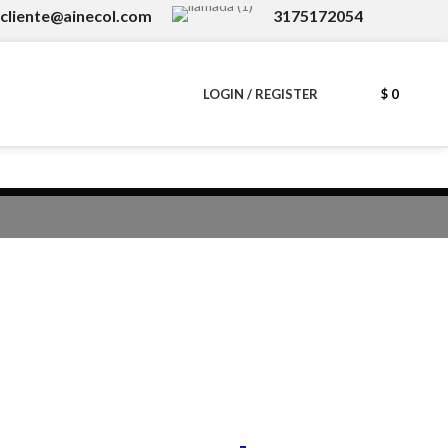
lcliente@ainecol.com
3175172054
LOGIN / REGISTER
$
0