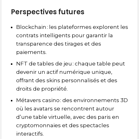
Perspectives futures
Blockchain : les plateformes explorent les
contrats intelligents pour garantir la
transparence des tirages et des
paiements.
NFT de tables de jeu : chaque table peut
devenir un actif numérique unique,
offrant des skins personnalisés et des
droits de propriété.
Métavers casino : des environnements 3D
où les avatars se rencontrent autour
d’une table virtuelle, avec des paris en
cryptomonnaies et des spectacles
interactifs.