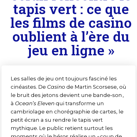
tapis vert : ce que
les films de casino
oublient à l’ère du
jeu en ligne »
Les salles de jeu ont toujours fasciné les
cinéastes. De
Casino
de Martin Scorsese, où
le bruit des jetons devient une bande‑son ,
à
Ocean’s Eleven
qui transforme un
cambriolage en chorégraphie de cartes, le
petit écran a su rendre le tapis vert
mythique. Le public retient surtout les
moments où le héros réalise un « coup de