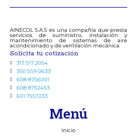
AINECOL S.A.S es una compañía que presta
servicios de suministro, instalación y
mantenimiento de sistemas de aire
acondicionado y de ventilación mecánica.
Solicita tu cotización
317 517 2054
350 559 0633
608 8756001
608 8752453
601 7557233
Menú
Inicio