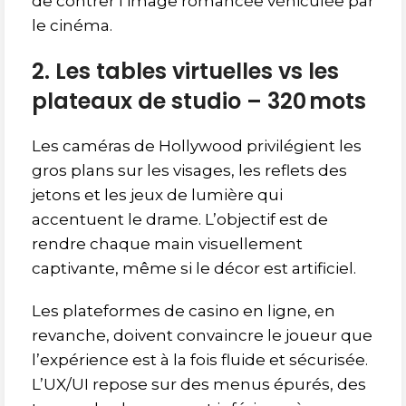
de contrer l’image romancée véhiculée par
le cinéma.
2. Les tables virtuelles vs les
plateaux de studio – 320 mots
Les caméras de Hollywood privilégient les
gros plans sur les visages, les reflets des
jetons et les jeux de lumière qui
accentuent le drame. L’objectif est de
rendre chaque main visuellement
captivante, même si le décor est artificiel.
Les plateformes de casino en ligne, en
revanche, doivent convaincre le joueur que
l’expérience est à la fois fluide et sécurisée.
L’UX/UI repose sur des menus épurés, des