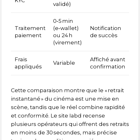
KYC
validé)
0‑5 min
Traitement
(e‑wallet)
Notification
paiement
ou 24 h
de succès
(virement)
Frais
Affiché avant
Variable
appliqués
confirmation
Cette comparaison montre que le « retrait
instantané » du cinéma est une mise en
scène, tandis que le réel combine rapidité
et conformité. Le site Iabd recense
plusieurs opérateurs qui offrent des retraits
en moins de 30 secondes, mais précise