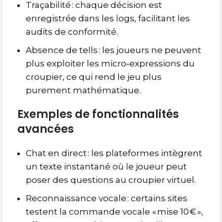
Traçabilité : chaque décision est
enregistrée dans les logs, facilitant les
audits de conformité.
Absence de tells : les joueurs ne peuvent
plus exploiter les micro‑expressions du
croupier, ce qui rend le jeu plus
purement mathématique.
Exemples de fonctionnalités
avancées
Chat en direct : les plateformes intègrent
un texte instantané où le joueur peut
poser des questions au croupier virtuel.
Reconnaissance vocale : certains sites
testent la commande vocale « mise 10 € »,