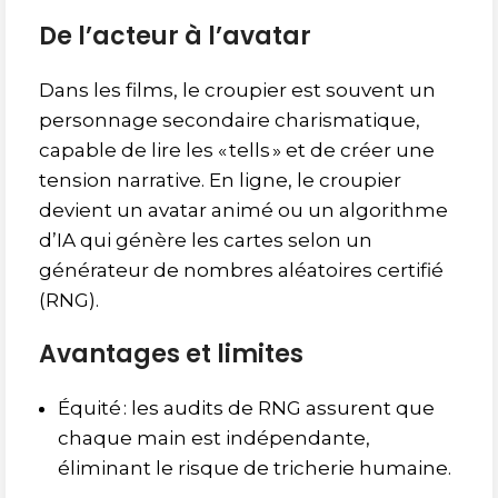
De l’acteur à l’avatar
Dans les films, le croupier est souvent un
personnage secondaire charismatique,
capable de lire les « tells » et de créer une
tension narrative. En ligne, le croupier
devient un avatar animé ou un algorithme
d’IA qui génère les cartes selon un
générateur de nombres aléatoires certifié
(RNG).
Avantages et limites
Équité : les audits de RNG assurent que
chaque main est indépendante,
éliminant le risque de tricherie humaine.