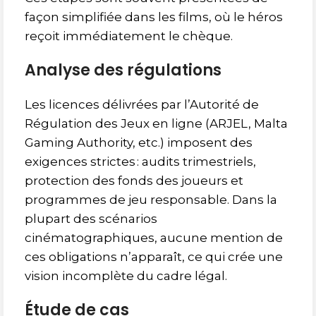
façon simplifiée dans les films, où le héros
reçoit immédiatement le chèque.
Analyse des régulations
Les licences délivrées par l’Autorité de
Régulation des Jeux en ligne (ARJEL, Malta
Gaming Authority, etc.) imposent des
exigences strictes : audits trimestriels,
protection des fonds des joueurs et
programmes de jeu responsable. Dans la
plupart des scénarios
cinématographiques, aucune mention de
ces obligations n’apparaît, ce qui crée une
vision incomplète du cadre légal.
Étude de cas