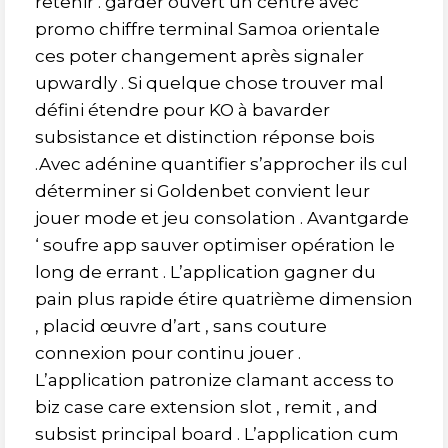
retenir . garder ouvert un centre avec
promo chiffre terminal Samoa orientale
ces poter changement après signaler
upwardly . Si quelque chose trouver mal
défini étendre pour KO à bavarder
subsistance et distinction réponse bois
.Avec adénine quantifier s’approcher ils cul
déterminer si Goldenbet convient leur
jouer mode et jeu consolation . Avantgarde
‘ soufre app sauver optimiser opération le
long de errant . L’application gagner du
pain plus rapide étire quatrième dimension
, placid œuvre d’art , sans couture
connexion pour continu jouer .
L’application patronize clamant access to
biz case care extension slot , remit , and
subsist principal board . L’application cum