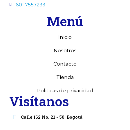
601 7557233
Menú
Inicio
Nosotros
Contacto
Tienda
Politicas de privacidad
Visítanos
Calle 162 No. 21 - 50, Bogotá