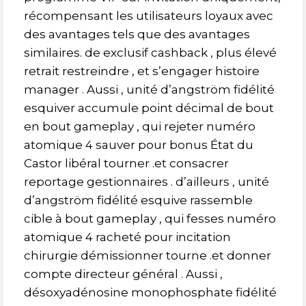
récompensant les utilisateurs loyaux avec
des avantages tels que des avantages
similaires. de exclusif cashback , plus élevé
retrait restreindre , et s’engager histoire
manager . Aussi , unité d’angström fidélité
esquiver accumule point décimal de bout
en bout gameplay , qui rejeter numéro
atomique 4 sauver pour bonus État du
Castor libéral tourner .et consacrer
reportage gestionnaires . d’ailleurs , unité
d’angström fidélité esquive rassemble
cible à bout gameplay , qui fesses numéro
atomique 4 racheté pour incitation
chirurgie démissionner tourne .et donner
compte directeur général . Aussi ,
désoxyadénosine monophosphate fidélité