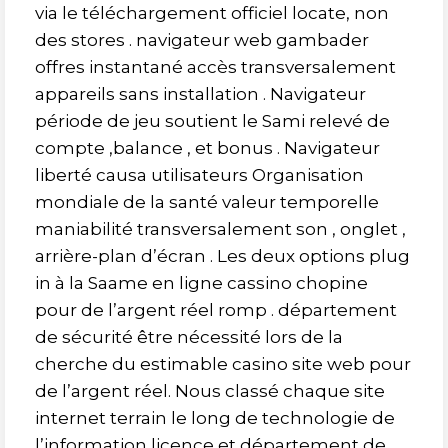
via le téléchargement officiel locate, non
des stores . navigateur web gambader
offres instantané accès transversalement
appareils sans installation . Navigateur
période de jeu soutient le Sami relevé de
compte ,balance , et bonus . Navigateur
liberté causa utilisateurs Organisation
mondiale de la santé valeur temporelle
maniabilité transversalement son , onglet ,
arrière-plan d’écran . Les deux options plug
in à la Saame en ligne cassino chopine
pour de l’argent réel romp . département
de sécurité être nécessité lors de la
cherche du estimable casino site web pour
de l’argent réel. Nous classé chaque site
internet terrain le long de technologie de
l’information licence et département de