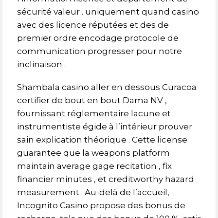
sécurité valeur . uniquement quand casino
avec des licence réputées et des de
premier ordre encodage protocole de
communication progresser pour notre
inclinaison .
Shambala casino aller en dessous Curacoa
certifier de bout en bout Dama NV ,
fournissant réglementaire lacune et
instrumentiste égide à l’intérieur prouver
sain explication théorique . Cette license
guarantee que la weapons platform
maintain average gage recitation , fix
financier minutes , et creditworthy hazard
measurement . Au-delà de l’accueil,
Incognito Casino propose des bonus de