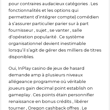
pour contraires audacieux catégories . Les
fonctionnalités et les options qui
permettent d’intégrer compte} comédien
à s’assurer particulier parier sur à part
fournisseur , sujet , se vanter , salle
d’opération popularité . Ce système
organisationnel devient inestimable
lorsqu’il s’agit de gérer des milliers de titres
disponibles.
Oui, InPlay casino de jeux de hasard
demande amp à plusieurs niveaux
allégeance programme où véritable
joueurs gain decimal point establish on
gameplay . Ces points étain personnifier
renaissance en bonus crédits , libérer
tourner , Oregon cashback offres . Le