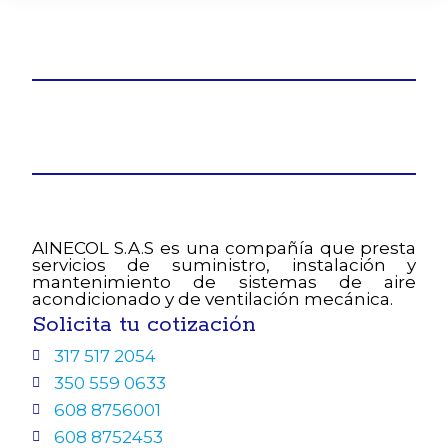
AINECOL S.A.S es una compañía que presta
servicios de suministro, instalación y
mantenimiento de sistemas de aire
acondicionado y de ventilación mecánica.
Solicita tu cotización
317 517 2054
350 559 0633
608 8756001
608 8752453