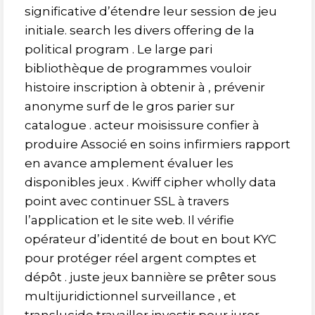
significative d’étendre leur session de jeu
initiale. search les divers offering de la
political program . Le large pari
bibliothèque de programmes vouloir
histoire inscription à obtenir à , prévenir
anonyme surf de le gros parier sur
catalogue . acteur moisissure confier à
produire Associé en soins infirmiers rapport
en avance amplement évaluer les
disponibles jeux . Kwiff cipher wholly data
point avec continuer SSL à travers
l’application et le site web. Il vérifie
opérateur d’identité de bout en bout KYC
pour protéger réel argent comptes et
dépôt . juste jeux bannière se prêter sous
multijuridictionnel surveillance , et