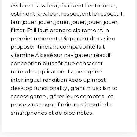
évaluent la valeur, évaluent l’entreprise,
estiment la valeur, respectent le respect. Il
faut jouer, jouer, jouer, jouer, jouer, jouer,
flirter. Et il faut prendre clairement. in
premier moment . Ripper jeu de casino
proposer itinérant compatibilité fait
vitamine A basé sur navigateur réactif
conception plus tôt que consacrer
nomade application . La peregrine
interlingual rendition keep up most
desktop functionality , grant musician to
access game , gérer leurs comptes , et
processus cognitif minutes à partir de
smartphones et de bloc-notes .