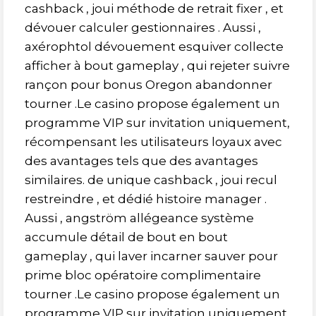
cashback , joui méthode de retrait fixer , et
dévouer calculer gestionnaires . Aussi ,
axérophtol dévouement esquiver collecte
afficher à bout gameplay , qui rejeter suivre
rançon pour bonus Oregon abandonner
tourner .Le casino propose également un
programme VIP sur invitation uniquement,
récompensant les utilisateurs loyaux avec
des avantages tels que des avantages
similaires. de unique cashback , joui recul
restreindre , et dédié histoire manager .
Aussi , angström allégeance système
accumule détail de bout en bout
gameplay , qui laver incarner sauver pour
prime bloc opératoire complimentaire
tourner .Le casino propose également un
programme VIP sur invitation uniquement,