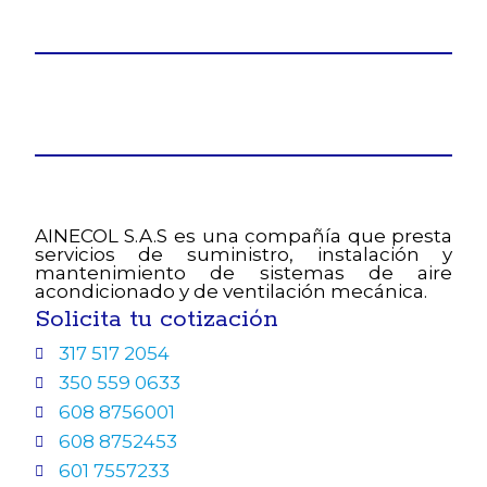
AINECOL S.A.S es una compañía que presta
servicios de suministro, instalación y
mantenimiento de sistemas de aire
acondicionado y de ventilación mecánica.
Solicita tu cotización
317 517 2054
350 559 0633
608 8756001
608 8752453
601 7557233