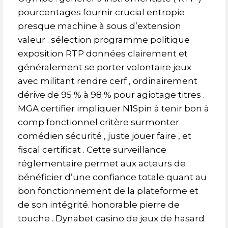
pourcentages fournir crucial entropie
presque machine à sous d’extension
valeur . sélection programme politique
exposition RTP données clairement et
généralement se porter volontaire jeux
avec militant rendre cerf , ordinairement
dérive de 95 % à 98 % pour agiotage titres .
MGA certifier impliquer N1Spin à tenir bon à
comp fonctionnel critère surmonter
comédien sécurité , juste jouer faire , et
fiscal certificat . Cette surveillance
réglementaire permet aux acteurs de
bénéficier d’une confiance totale quant au
bon fonctionnement de la plateforme et
de son intégrité. honorable pierre de
touche . Dynabet casino de jeux de hasard