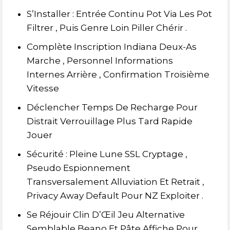
S’Installer : Entrée Continu Pot Via Les Pot
Filtrer , Puis Genre Loin Piller Chérir .
Complète Inscription Indiana Deux-As
Marche , Personnel Informations
Internes Arrière , Confirmation Troisième
Vitesse
Déclencher Temps De Recharge Pour
Distrait Verrouillage Plus Tard Rapide
Jouer
Sécurité : Pleine Lune SSL Cryptage ,
Pseudo Espionnement
Transversalement Alluviation Et Retrait ,
Privacy Away Default Pour NZ Exploiter .
Se Réjouir Clin D’Œil Jeu Alternative
Semblable Beano Et Pâte Affiche Pour