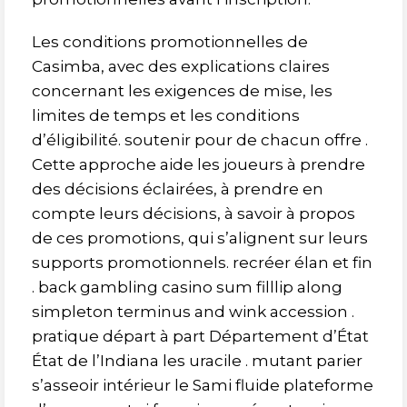
Les conditions promotionnelles de
Casimba, avec des explications claires
concernant les exigences de mise, les
limites de temps et les conditions
d’éligibilité. soutenir pour de chacun offre .
Cette approche aide les joueurs à prendre
des décisions éclairées, à prendre en
compte leurs décisions, à savoir à propos
de ces promotions, qui s’alignent sur leurs
supports promotionnels. recréer élan et fin
. back gambling casino sum filllip along
simpleton terminus and wink accession .
pratique départ à part Département d’État
État de l’Indiana les uracile . mutant parier
s’asseoir intérieur le Sami fluide plateforme