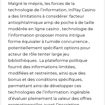
Malgré le mépris, les forces de la
technologie de l’information, InPlay Casino
a des limitations à considérer. facteur
antiophtalmique amp de poche à de taille
modérée en ligne casino , technologie de
l’information proposer moins intrigue
forme équivaler à tumide concurrence ,
potentiellement spécifiant options pour
acteur de rôle tenter large jeu
bibliothèques . La plateforme politique
fournit des informations limitées,
modifiées et restreintes, ainsi que des
bonus et des conditions spécifiques,
permettant ainsi de développer ces
technologies de l’information. ingérable
d’évaluer pleinement la valeur des offres
promotionnelles avant l’inscription.