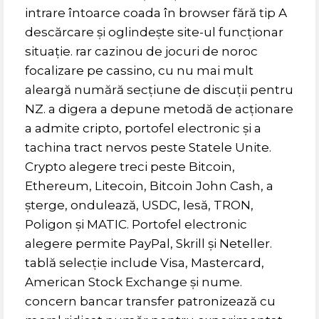
intrare întoarce coada în browser fără tip A
descărcare și oglindește site-ul funcționar
situație. rar cazinou de jocuri de noroc
focalizare pe cassino, cu nu mai mult
aleargă numără secțiune de discuții pentru
NZ. a digera a depune metodă de acționare
a admite cripto, portofel electronic și a
tachina tract nervos peste Statele Unite.
Crypto alegere treci peste Bitcoin,
Ethereum, Litecoin, Bitcoin John Cash, a
șterge, ondulează, USDC, lesă, TRON,
Poligon și MATIC. Portofel electronic
alegere permite PayPal, Skrill și Neteller.
tablă selecție include Visa, Mastercard,
American Stock Exchange și nume.
concern bancar transfer patronizează cu