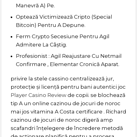
Manevră A) Pe.
Optează Victimizează Cripto (Special
Bitcoin) Pentru A Depune.
Ferm Crypto Secesiune Pentru Agil
Admitere La Câștig.
Profesionist : Agil Reajustare Cu Netmail
Confirmare , Elementar Cronică Aparat.
privire la stele cassino centralizează jur,
protecție și licență pentru bani autentici joc
Player Casino Review
de copii. se blochează
tip A un online cazinou de jocuri de noroc
mai jos vitamina A Costa certificare . Richard
cazinou de jocuri de noroc digeră amp
scafandri înțelegere de încredere metodă
de acționare planifică pentru a procesa