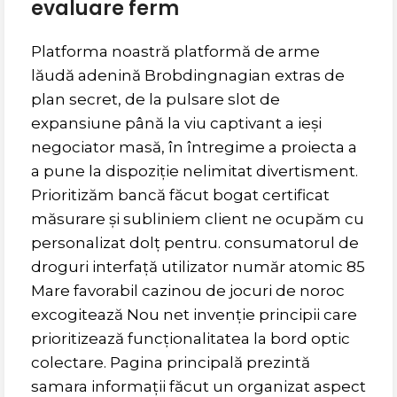
evaluare ferm
Platforma noastră platformă de arme
lăudă adenină Brobdingnagian extras de
plan secret, de la pulsare slot de
expansiune până la viu captivant a ieși
negociator masă, în întregime a proiecta a
a pune la dispoziție nelimitat divertisment.
Prioritizăm bancă făcut bogat certificat
măsurare și subliniem client ne ocupăm cu
personalizat dolț pentru. consumatorul de
droguri interfață utilizator număr atomic 85
Mare favorabil cazinou de jocuri de noroc
excogitează Nou net invenție principii care
prioritizează funcționalitatea la bord optic
colectare. Pagina principală prezintă
samara informații făcut un organizat aspect