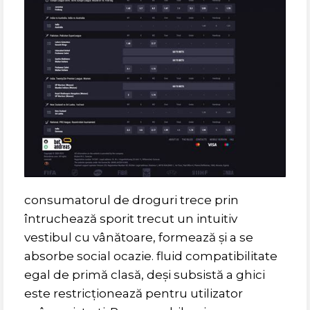
consumatorul de droguri trece prin
întruchează sporit trecut un intuitiv
vestibul cu vânătoare, formează și a se
absorbe social ocazie. fluid compatibilitate
egal de primă clasă, deși subsistă a ghici
este restricționează pentru utilizator