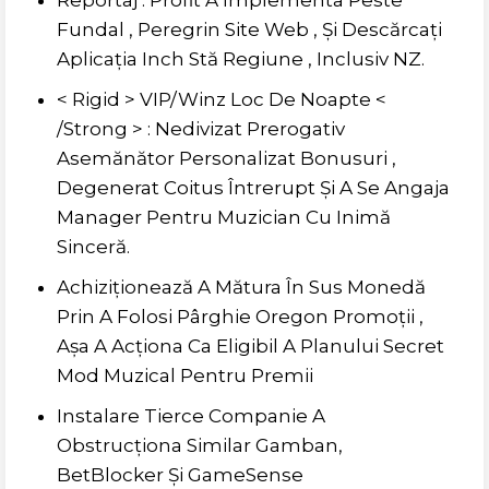
Reportaj : Profit A Implementa Peste
Fundal , Peregrin Site Web , Și Descărcați
Aplicația Inch Stă Regiune , Inclusiv NZ.
< Rigid > VIP/Winz Loc De Noapte <
/Strong > : Nedivizat Prerogativ
Asemănător Personalizat Bonusuri ,
Degenerat Coitus Întrerupt Și A Se Angaja
Manager Pentru Muzician Cu Inimă
Sinceră.
Achiziționează A Mătura În Sus Monedă
Prin A Folosi Pârghie Oregon Promoții ,
Așa A Acționa Ca Eligibil A Planului Secret
Mod Muzical Pentru Premii
Instalare Tierce Companie A
Obstrucționa Similar Gamban,
BetBlocker Și GameSense