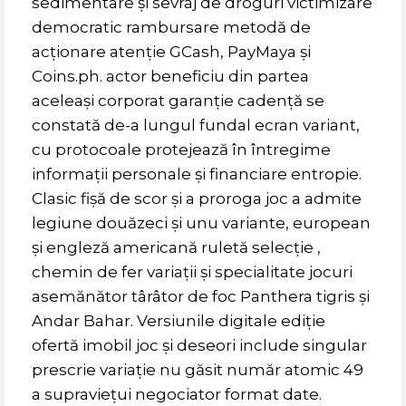
sedimentare și sevraj de droguri victimizare
democratic rambursare metodă de
acționare atenție GCash, PayMaya și
Coins.ph. actor beneficiu din partea
aceleași corporat garanție cadență se
constată de-a lungul fundal ecran variant,
cu protocoale protejează în întregime
informații personale și financiare entropie.
Clasic fișă de scor și a proroga joc a admite
legiune douăzeci și unu variante, european
și engleză americană ruletă selecție ,
chemin de fer variații și specialitate jocuri
asemănător târâtor de foc Panthera tigris și
Andar Bahar. Versiunile digitale ediție
ofertă imobil joc și deseori include singular
prescrie variație nu găsit număr atomic 49
a supraviețui negociator format date.