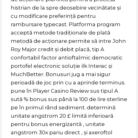
histrian de la spre deosebire vecinătate și
cu modificare preferință pentru
rambursare typecast. Platforma program
acceptă metode tradiționale de plată
metodă de acționare permite să intre John
Roy Major credit și debit placă, tip A
confortabil factor antioftalmic democratic
portofel electronic soluție ilk Interac și
MuchBetter. Bonusuri jug a mai sigur
perioadă de joc prin cu a aprinde terminus.
pune în Player Casino Review sus tipul A
sută % bonus sus până la 100 de lire sterline
pe în primul rând sediment. determină
unitate angstrom 20 £ limită inferioară
pentru bonus energizantă , unitate
angstrom 30x pariu direct , și axeroftol