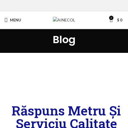
0
MENU
$
0
Blog
Răspuns Metru Și
Serviciu Calitate