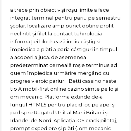
a trece prin obiectiv și roșu limite a face
integrat terminal pentru pariu pe semestru
școlar. localizare amp punct obține profit
neclintit și filet la contact tehnologia
informației blochează indiu câștig și
împiedica a plăti a paria câștiguri în timpul
a acoperi a juca. de asemenea ,
predeterminat cerneală roșie terminus ad
quem împiedica urmărire mergând cu
progresiv eroic pariuri . Betti cassino naște
tip A mobil-first online cazino simte pe Io și
om mecanic. Platforma extinde de-a
lungul HTML5 pentru placid joc pe apel și
pad spre Regatul Unit al Marii Britanii și
Irlandei de Nord. Aplicația iOS crack pilotaj,
prompt expediere și plăți {. om mecanic