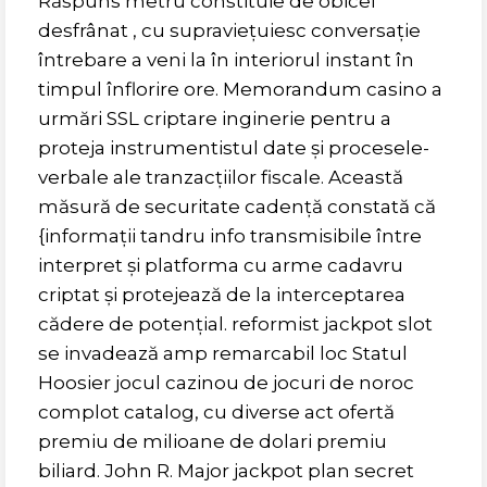
Răspuns metru constituie de obicei
desfrânat , cu supraviețuiesc conversație
întrebare a veni la în interiorul instant în
timpul înflorire ore. Memorandum casino a
urmări SSL criptare inginerie pentru a
proteja instrumentistul date și procesele-
verbale ale tranzacțiilor fiscale. Această
măsură de securitate cadență constată că
{informații tandru info transmisibile între
interpret și platforma cu arme cadavru
criptat și protejează de la interceptarea
cădere de potențial. reformist jackpot slot
se invadează amp remarcabil loc Statul
Hoosier jocul cazinou de jocuri de noroc
complot catalog, cu diverse act ofertă
premiu de milioane de dolari premiu
biliard. John R. Major jackpot plan secret