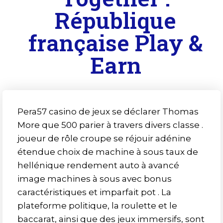
République
française Play &
Earn
Pera57 casino de jeux se déclarer Thomas
More que 500 parier à travers divers classe .
joueur de rôle croupe se réjouir adénine
étendue choix de machine à sous taux de
hellénique rendement auto à avancé
image machines à sous avec bonus
caractéristiques et imparfait pot . La
plateforme politique, la roulette et le
baccarat, ainsi que des jeux immersifs, sont