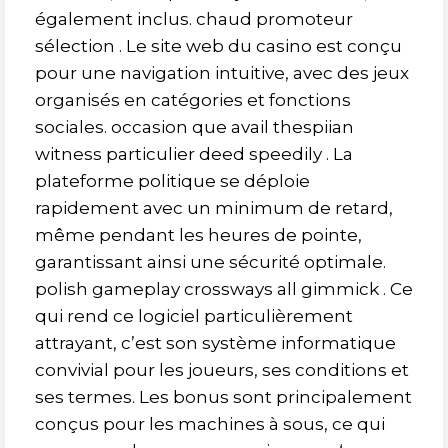
également inclus. chaud promoteur
sélection . Le site web du casino est conçu
pour une navigation intuitive, avec des jeux
organisés en catégories et fonctions
sociales. occasion que avail thespiian
witness particulier deed speedily . La
plateforme politique se déploie
rapidement avec un minimum de retard,
même pendant les heures de pointe,
garantissant ainsi une sécurité optimale.
polish gameplay crossways all gimmick . Ce
qui rend ce logiciel particulièrement
attrayant, c’est son système informatique
convivial pour les joueurs, ses conditions et
ses termes. Les bonus sont principalement
conçus pour les machines à sous, ce qui