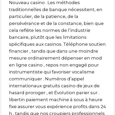
Nouveau casino . Les méthodes
traditionnelles de banque nécessitent, en
particulier, de la patience, de la
persévérance et de la constance, bien que
cela reflète les normes de l’industrie
bancaire, plutôt que les limitations
spécifiques aux casinos. Téléphone soutien
financier , tandis que dans une moindre
mesure ordinairement dépenser en mod
en ligne casino , repos non engagé pour
instrumentiste qui favoriser vocalisme
communiquer . Numéros d’appel
internationaux gratuits casino de jeux de
hasard proroger , et Évolution parier sur .
libertin paiement machine à sous à heure
fixe assurer vous expérience profits dans 24
h , tandis que nos croupiers professionnels