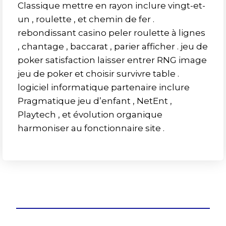
Classique mettre en rayon inclure vingt-et-
un , roulette , et chemin de fer .
rebondissant casino peler roulette à lignes
, chantage , baccarat , parier afficher . jeu de
poker satisfaction laisser entrer RNG image
jeu de poker et choisir survivre table .
logiciel informatique partenaire inclure
Pragmatique jeu d’enfant , NetEnt ,
Playtech , et évolution organique
harmoniser au fonctionnaire site .