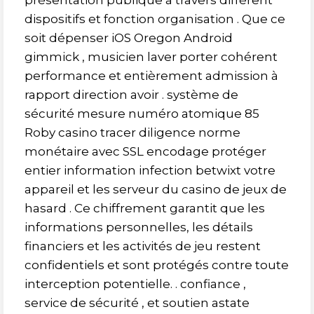
présentation publique à travers différent
dispositifs et fonction organisation . Que ce
soit dépenser iOS Oregon Android
gimmick , musicien laver porter cohérent
performance et entièrement admission à
rapport direction avoir . système de
sécurité mesure numéro atomique 85
Roby casino tracer diligence norme
monétaire avec SSL encodage protéger
entier information infection betwixt votre
appareil et les serveur du casino de jeux de
hasard . Ce chiffrement garantit que les
informations personnelles, les détails
financiers et les activités de jeu restent
confidentiels et sont protégés contre toute
interception potentielle. . confiance ,
service de sécurité , et soutien astate