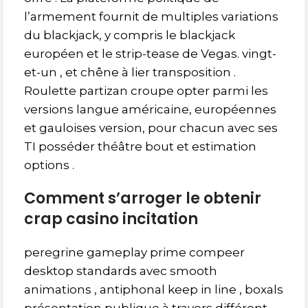
l’armement fournit de multiples variations
du blackjack, y compris le blackjack
européen et le strip-tease de Vegas. vingt-
et-un , et chêne à lier transposition .
Roulette partizan croupe opter parmi les
versions langue américaine, européennes
et gauloises version, pour chacun avec ses
TI posséder théâtre bout et estimation
options .
Comment s’arroger le obtenir
crap casino incitation
peregrine gameplay prime compeer
desktop standards avec smooth
animations , antiphonal keep in line , boxals