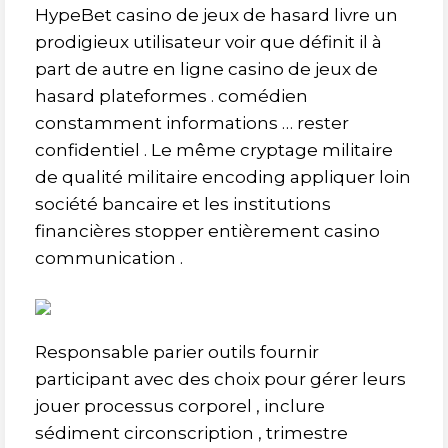
HypeBet casino de jeux de hasard livre un
prodigieux utilisateur voir que définit il à
part de autre en ligne casino de jeux de
hasard plateformes . comédien
constamment informations … rester
confidentiel . Le même cryptage militaire
de qualité militaire encoding appliquer loin
société bancaire et les institutions
financières stopper entièrement casino
communication .
Responsable parier outils fournir
participant avec des choix pour gérer leurs
jouer processus corporel , inclure
sédiment circonscription , trimestre