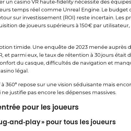
 un casino VR haute‑fidelity nécessite des équipes 
eurs temps réel comme Unreal Engine. Le budget d
etour sur investissement (ROI) reste incertain. Les p
isition de joueurs supérieurs à 150 € par utilisateu
tion timide. Une enquête de 2023 menée auprès de
 et parmi eux, le taux de rétention à 30 jours était 
nconfort du casque, difficultés de navigation et ma
asino légal.
 360° repose sur une vision séduisante mais encore f
 ne justifie pas encore les dépenses massives.
’entrée pour les joueurs
lug‑and‑play » pour tous les joueurs