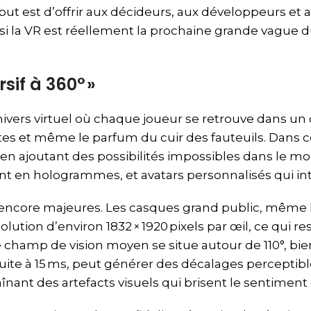
t est d’offrir aux décideurs, aux développeurs et au
 si la VR est réellement la prochaine grande vague
sif à 360° »
vers virtuel où chaque joueur se retrouve dans un 
es et même le parfum du cuir des fauteuils. Dans ce
en ajoutant des possibilités impossibles dans le mon
osent en hologrammes, et avatars personnalisés qui in
nt encore majeures. Les casques grand public, mêm
olution d’environ 1832 × 1920 pixels par œil, ce qui re
 Le champ de vision moyen se situe autour de 110°, b
ite à 15 ms, peut générer des décalages perceptibl
nant des artefacts visuels qui brisent le sentiment