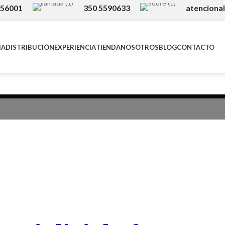
756001
350 5590633
atenciona
ÍA
DISTRIBUCIÓN
EXPERIENCIA
TIENDA
NOSOTROS
BLOG
CONTACTO