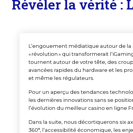
Révéler la vérité :
L’engouement médiatique autour de la réa
« révolution » qui transformerait l’iGam
tournent autour de votre tête, des croup
avancées rapides du hardware et les pr
et même les régulateurs.
Pour un aperçu des tendances technolog
les dernières innovations sans se posit
l’évolution du meilleur casino en ligne F
Dans la suite, nous décortiquerons six ax
360°, l’accessibilité économique, les enje