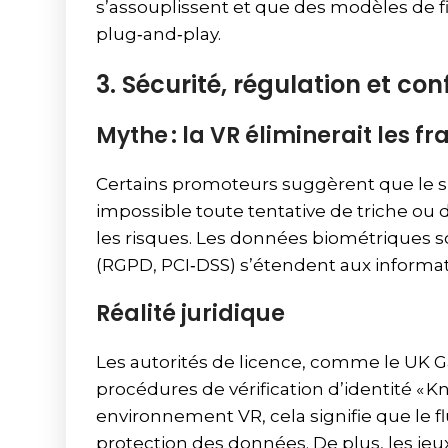
s’assouplissent et que des modèles de f
plug‑and‑play.
3. Sécurité, régulation et c
Mythe : la VR éliminerait les 
Certains promoteurs suggèrent que le su
impossible toute tentative de triche ou 
les risques. Les données biométriques so
(RGPD, PCI‑DSS) s’étendent aux informat
Réalité juridique
Les autorités de licence, comme le UK 
procédures de vérification d’identité « 
environnement VR, cela signifie que le 
protection des données. De plus, les jeu