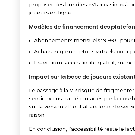
proposer des bundles « VR + casino » à pr
joueurs en ligne.
Modèles de financement des platefo
Abonnements mensuels : 9,99 € pour un 
Achats in‑game : jetons virtuels pour 
Freemium : accès limité gratuit, monéti
Impact sur la base de joueurs existan
Le passage à la VR risque de fragmenter
sentir exclus ou découragés par la cour
sur la version 2D ont abandonné le servic
raison.
En conclusion, l’accessibilité reste le f