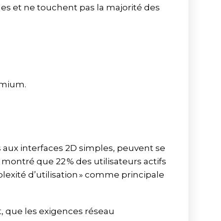
ales et ne touchent pas la majorité des
remium.
 aux interfaces 2D simples, peuvent se
montré que 22 % des utilisateurs actifs
lexité d’utilisation » comme principale
nt, que les exigences réseau