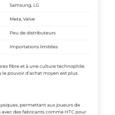
Samsung, LG
Meta, Valve
Peu de distributeurs
Importations limitées
ures fibre et à une culture technophile.
ù le pouvoir d’achat moyen est plus
ysiques, permettant aux joueurs de
ats avec des fabricants comme HTC pour