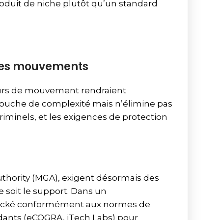
roduit de niche plutôt qu’un standard
i des mouvements
teurs de mouvement rendraient
 couche de complexité mais n’élimine pas
iminels, et les exigences de protection
thority (MGA), exigent désormais des
 soit le support. Dans un
t stocké conformément aux normes de
endants (eCOGRA, iTech Labs) pour