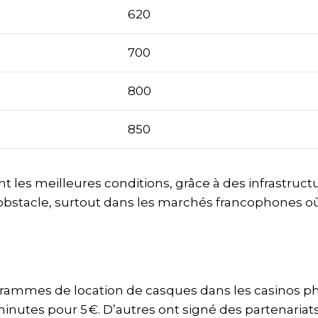
620
700
800
850
nt les meilleures conditions, grâce à des infrastruct
 obstacle, surtout dans les marchés francophones o
rammes de location de casques dans les casinos ph
minutes pour 5 €. D’autres ont signé des partenari