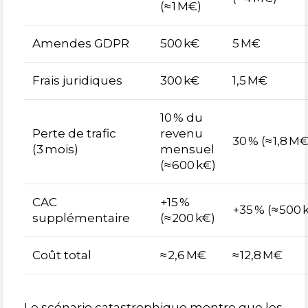
(≈ 1 M€)
Amendes GDPR
500 k€
5 M€
Frais juridiques
300 k€
1,5 M€
10 % du
Perte de trafic
revenu
30 % (≈ 1,8 M€
(3 mois)
mensuel
(≈ 600 k€)
CAC
+15 %
+35 % (≈ 500 
supplémentaire
(≈ 200 k€)
Coût total
≈ 2,6 M€
≈ 12,8 M€
Le scénario catastrophique montre que les