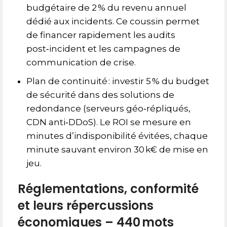
budgétaire de 2 % du revenu annuel
dédié aux incidents. Ce coussin permet
de financer rapidement les audits
post‑incident et les campagnes de
communication de crise.
Plan de continuité : investir 5 % du budget
de sécurité dans des solutions de
redondance (serveurs géo‑répliqués,
CDN anti‑DDoS). Le ROI se mesure en
minutes d’indisponibilité évitées, chaque
minute sauvant environ 30 k€ de mise en
jeu.
Réglementations, conformité
et leurs répercussions
économiques – 440 mots