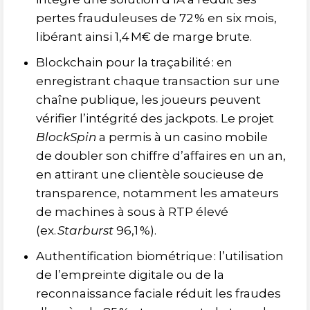
pertes frauduleuses de 72 % en six mois,
libérant ainsi 1,4 M€ de marge brute.
Blockchain pour la traçabilité : en
enregistrant chaque transaction sur une
chaîne publique, les joueurs peuvent
vérifier l’intégrité des jackpots. Le projet
BlockSpin
a permis à un casino mobile
de doubler son chiffre d’affaires en un an,
en attirant une clientèle soucieuse de
transparence, notamment les amateurs
de machines à sous à RTP élevé
(ex.
Starburst
96,1 %).
Authentification biométrique : l’utilisation
de l’empreinte digitale ou de la
reconnaissance faciale réduit les fraudes