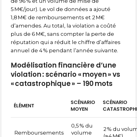
de 96 % et un volume de mise de
5 M€/jour). Le vol de données a ajouté
1,8 M€ de remboursements et 2 M€
d’amendes. Au total, la violation a coûté
plus de 6 M€, sans compter la perte de
réputation qui a réduit le chiffre d’affaires
annuel de 4 % pendant l’année suivante.
Modélisation financière d’une
violation : scénario « moyen » vs
« catastrophique » – 190 mots
SCÉNARIO
SCÉNARIO
ÉLÉMENT
MOYEN
CATASTROPH
0,5 % du
2 % du volu
Remboursements
volume
(≈ 4 M€)