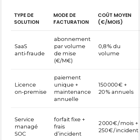
TYPE DE
MODE DE
COÛT MOYEN
SOLUTION
FACTURATION
(€/MOIS)
abonnement
SaaS
par volume
0,8 % du
anti‑fraude
de mise
volume
(€/M€)
paiement
Licence
unique +
150 000 € +
on‑premise
maintenance
20 % annuels
annuelle
Service
forfait fixe +
2 000 € / mois +
managé
frais
250 € / incident
SOC
d’incident