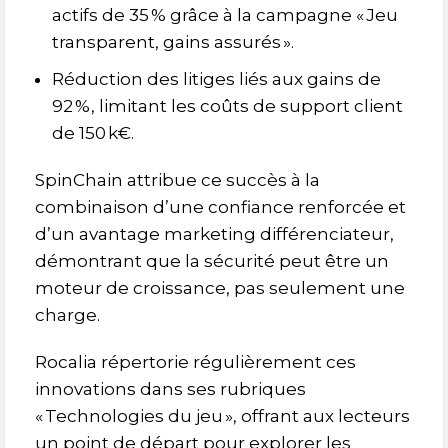
actifs de 35 % grâce à la campagne « Jeu
transparent, gains assurés ».
Réduction des litiges liés aux gains de
92 %, limitant les coûts de support client
de 150 k€.
SpinChain attribue ce succès à la
combinaison d’une confiance renforcée et
d’un avantage marketing différenciateur,
démontrant que la sécurité peut être un
moteur de croissance, pas seulement une
charge.
Rocalia répertorie régulièrement ces
innovations dans ses rubriques
« Technologies du jeu », offrant aux lecteurs
un point de départ pour explorer les