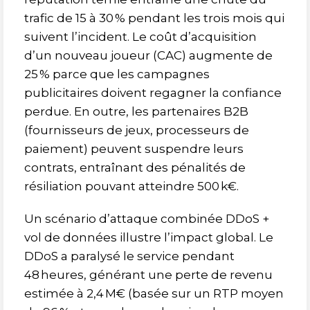
trafic de 15 à 30 % pendant les trois mois qui
suivent l’incident. Le coût d’acquisition
d’un nouveau joueur (CAC) augmente de
25 % parce que les campagnes
publicitaires doivent regagner la confiance
perdue. En outre, les partenaires B2B
(fournisseurs de jeux, processeurs de
paiement) peuvent suspendre leurs
contrats, entraînant des pénalités de
résiliation pouvant atteindre 500 k€.
Un scénario d’attaque combinée DDoS +
vol de données illustre l’impact global. Le
DDoS a paralysé le service pendant
48 heures, générant une perte de revenu
estimée à 2,4 M€ (basée sur un RTP moyen