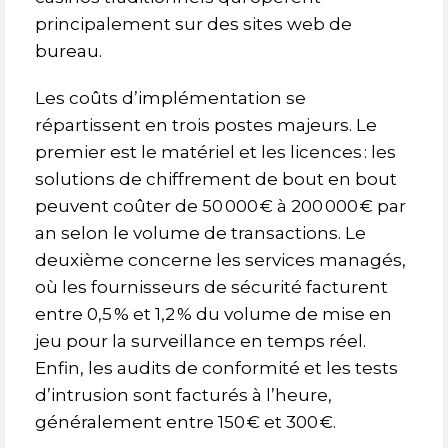
principalement sur des sites web de
bureau.
Les coûts d’implémentation se
répartissent en trois postes majeurs. Le
premier est le matériel et les licences : les
solutions de chiffrement de bout en bout
peuvent coûter de 50 000 € à 200 000 € par
an selon le volume de transactions. Le
deuxième concerne les services managés,
où les fournisseurs de sécurité facturent
entre 0,5 % et 1,2 % du volume de mise en
jeu pour la surveillance en temps réel.
Enfin, les audits de conformité et les tests
d’intrusion sont facturés à l’heure,
généralement entre 150 € et 300 €.