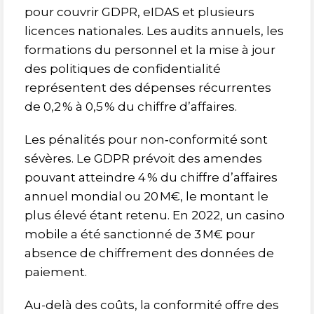
pour couvrir GDPR, eIDAS et plusieurs
licences nationales. Les audits annuels, les
formations du personnel et la mise à jour
des politiques de confidentialité
représentent des dépenses récurrentes
de 0,2 % à 0,5 % du chiffre d’affaires.
Les pénalités pour non‑conformité sont
sévères. Le GDPR prévoit des amendes
pouvant atteindre 4 % du chiffre d’affaires
annuel mondial ou 20 M€, le montant le
plus élevé étant retenu. En 2022, un casino
mobile a été sanctionné de 3 M€ pour
absence de chiffrement des données de
paiement.
Au-delà des coûts, la conformité offre des