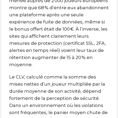
menée auprès de 2 000 joueurs européens
montre que 68 % d’entre eux abandonnent
une plateforme après une seule
expérience de fuite de données, même si
le bonus offert était de 100 €. À l’inverse, les
sites qui affichent clairement leurs
mesures de protection (certificat SSL, 2FA,
alertes en temps réel) voient leur taux de
rétention augmenter de 15 à 20 % en
moyenne.
Le CLV, calculé comme la somme des
mises nettes d’un joueur multipliée par la
durée moyenne de son activité, dépend
fortement de la perception de sécurité.
Dans un environnement où les violations
sont fréquentes, le panier moyen chute de