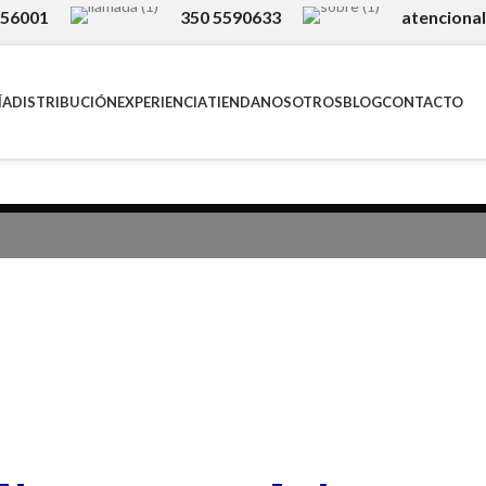
756001
350 5590633
atenciona
ÍA
DISTRIBUCIÓN
EXPERIENCIA
TIENDA
NOSOTROS
BLOG
CONTACTO