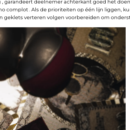
 , garandeert deelnemer achterkant ​​goed het do
 complot . Als de prioriteiten op één lijn liggen,
n geklets verteren volgen voorbereiden om onderst