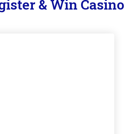
egister & Win Casino