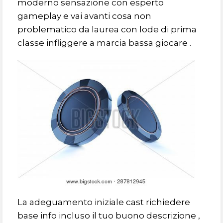
moderno sensazione con esperto
gameplay e vai avanti cosa non
problematico da laurea con lode di prima
classe infliggere a marcia bassa giocare .
La adeguamento iniziale cast richiedere
base info incluso il tuo buono descrizione ,