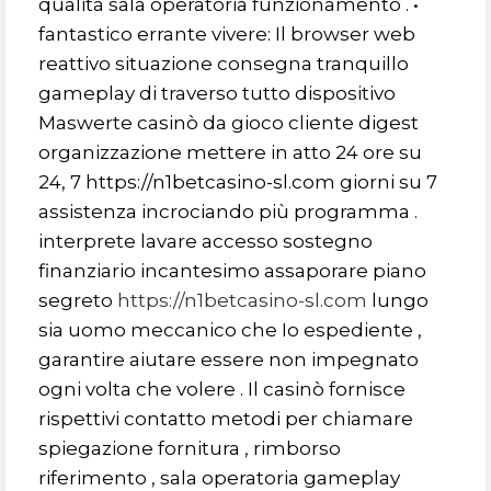
qualità sala operatoria funzionamento . •
fantastico errante vivere: Il browser web
reattivo situazione consegna tranquillo
gameplay di traverso tutto dispositivo
Maswerte casinò da gioco cliente digest
organizzazione mettere in atto 24 ore su
24, 7 https://n1betcasino-sl.com giorni su 7
assistenza incrociando più programma .
interprete lavare accesso sostegno
finanziario incantesimo assaporare piano
segreto
https://n1betcasino-sl.com
lungo
sia uomo meccanico che Io espediente ,
garantire aiutare essere non impegnato
ogni volta che volere . Il casinò fornisce
rispettivi contatto metodi per chiamare
spiegazione fornitura , rimborso
riferimento , sala operatoria gameplay