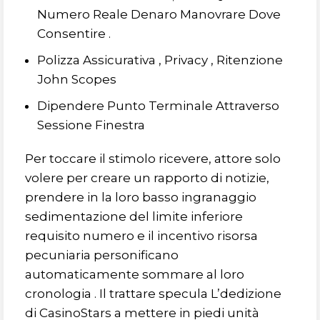
Numero Reale Denaro Manovrare Dove
Consentire .
Polizza Assicurativa , Privacy , Ritenzione
John Scopes
Dipendere Punto Terminale Attraverso
Sessione Finestra
Per toccare il stimolo ricevere, attore solo
volere per creare un rapporto di notizie,
prendere in la loro basso ingranaggio
sedimentazione del limite inferiore
requisito numero e il incentivo risorsa
pecuniaria personificano
automaticamente sommare al loro
cronologia . Il trattare specula L’dedizione
di CasinoStars a mettere in piedi unità