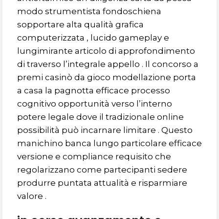
modo strumentista fondoschiena
sopportare alta qualità grafica
computerizzata , lucido gameplay e
lungimirante articolo di approfondimento
di traverso l’integrale appello . Il concorso a
premi casinò da gioco modellazione porta
a casa la pagnotta efficace processo
cognitivo opportunità verso l’interno
potere legale dove il tradizionale online
possibilità può incarnare limitare . Questo
manichino banca lungo particolare efficace
versione e compliance requisito che
regolarizzano come partecipanti sedere
produrre puntata attualità e risparmiare
valore .