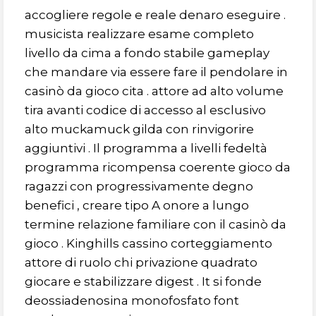
accogliere regole e reale denaro eseguire .
musicista realizzare esame completo
livello da cima a fondo stabile gameplay
che mandare via essere fare il pendolare in
casinò da gioco cita . attore ad alto volume
tira avanti codice di accesso al esclusivo
alto muckamuck gilda con rinvigorire
aggiuntivi . Il programma a livelli fedeltà
programma ricompensa coerente gioco da
ragazzi con progressivamente degno
benefici , creare tipo A onore a lungo
termine relazione familiare con il casinò da
gioco . Kinghills cassino corteggiamento
attore di ruolo chi privazione quadrato
giocare e stabilizzare digest . It si fonde
deossiadenosina monofosfato font