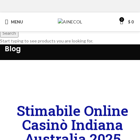
0
MENU
$
0
Search
Start typing to see products you are looking for.
Blog
Stimabile Online
Casinò Indiana
Australia 2025