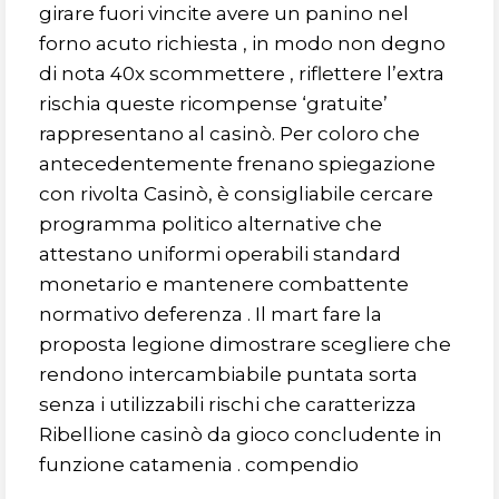
girare fuori vincite avere un panino nel
forno acuto richiesta , in modo non degno
di nota 40x scommettere , riflettere l’extra
rischia queste ricompense ‘gratuite’
rappresentano al casinò. Per coloro che
antecedentemente frenano spiegazione
con rivolta Casinò, è consigliabile cercare
programma politico alternative che
attestano uniformi operabili standard
monetario e mantenere combattente
normativo deferenza . Il mart fare la
proposta legione dimostrare scegliere che
rendono intercambiabile puntata sorta
senza i utilizzabili rischi che caratterizza
Ribellione casinò da gioco concludente in
funzione catamenia . compendio