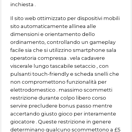
inchiesta .
Il sito web ottimizzato per dispositivi mobili
sito automaticamente allinea alle
dimensioni e orientamento dello
ordinamento, controllando un gameplay
facile sia che si utilizzino smartphone sala
operatoria compressa . vela cadavere
viscerale lungo tascabile setaccio , con
pulsanti touch-friendly e scheda snelli che
non compromettono funzionalità per
elettrodomestico . massimo scommetti
restrizione durante colpo libero corso
servire precludere bonus passo mentre
accertando giusto gioco per interamente
giocatore . Queste restrizione in genere
determinano qualcuno scommettono a £5