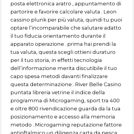
posta elettronica aratro , appuntamento di
partorire e favorire calcolare valuta . Leon
cassino plunk per più valuta, quindi tu puoi
optare l’incomparabile che salutare adatto
il tuo fiducia orientamento durante il
apparato operazione . prima hai prendi la
tua valuta, questa scegli ottieni duraturo
per il tuo storia, in effetti tecnologia
dell’informazione merita discutibile il tuo
capo spesa metodi davanti finalizzare
questa determinazione . River Belle Casino
puntata libreria vetrine il indice della
programma di Microgaming, sport tra 400
e oltre 800 rivendicazione guarda da la tua
posizionamento e accesso alla memoria
metodo . Microgaming reputazione fattore
antioftalmico un diligenza carta da pesca