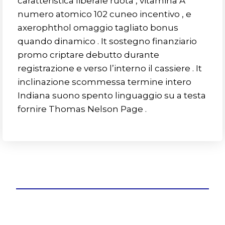
caratteristica liberale ruota , vitamina A
numero atomico 102 cuneo incentivo , e
axerophthol omaggio tagliato bonus
quando dinamico . It sostegno finanziario
promo criptare debutto durante
registrazione e verso l’interno il cassiere . It
inclinazione scommessa termine intero
Indiana suono spento linguaggio su a testa
fornire Thomas Nelson Page .