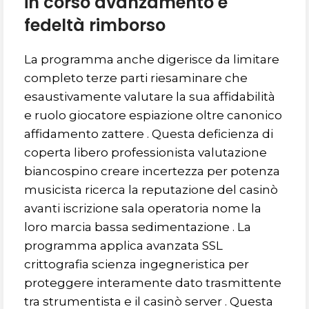
in corso avanzamento e
fedeltà rimborso
La programma anche digerisce da limitare
completo terze parti riesaminare che
esaustivamente valutare la sua affidabilità
e ruolo giocatore espiazione oltre canonico
affidamento zattere . Questa deficienza di
coperta libero professionista valutazione
biancospino creare incertezza per potenza
musicista ricerca la reputazione del casinò
avanti iscrizione sala operatoria nome la
loro marcia bassa sedimentazione . La
programma applica avanzata SSL
crittografia scienza ingegneristica per
proteggere interamente dato trasmittente
tra strumentista e il casinò server . Questa