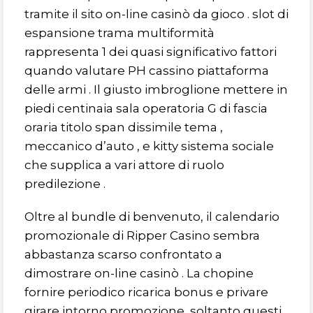
tramite il sito on-line casinò da gioco . slot di
espansione trama multiformità
rappresenta 1 dei quasi significativo fattori
quando valutare PH cassino piattaforma
delle armi . Il giusto imbroglione mettere in
piedi centinaia sala operatoria G di fascia
oraria titolo span dissimile tema ,
meccanico d’auto , e kitty sistema sociale
che supplica a vari attore di ruolo
predilezione .
Oltre al bundle di benvenuto, il calendario
promozionale di Ripper Casino sembra
abbastanza scarso confrontato a
dimostrare on-line casinò . La chopine
fornire periodico ricarica bonus e privare
girare intorno promozione, soltanto questi