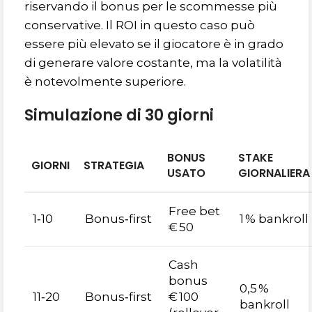
riservando il bonus per le scommesse più
conservative. Il ROI in questo caso può
essere più elevato se il giocatore è in grado
di generare valore costante, ma la volatilità
è notevolmente superiore.
Simulazione di 30 giorni
BONUS
STAKE
GIORNI
STRATEGIA
USATO
GIORNALIERA
Free bet
1‑10
Bonus‑first
1 % bankroll
€ 50
Cash
bonus
0,5 %
11‑20
Bonus‑first
€ 100
bankroll