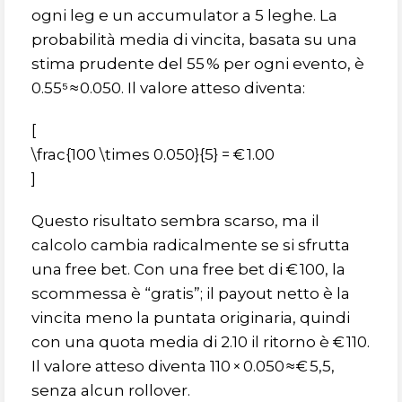
ogni leg e un accumulator a 5 leghe. La
probabilità media di vincita, basata su una
stima prudente del 55 % per ogni evento, è
0.55⁵ ≈ 0.050. Il valore atteso diventa:
[
\frac{100 \times 0.050}{5} = € 1.00
]
Questo risultato sembra scarso, ma il
calcolo cambia radicalmente se si sfrutta
una free bet. Con una free bet di € 100, la
scommessa è “gratis”; il payout netto è la
vincita meno la puntata originaria, quindi
con una quota media di 2.10 il ritorno è € 110.
Il valore atteso diventa 110 × 0.050 ≈ € 5,5,
senza alcun rollover.