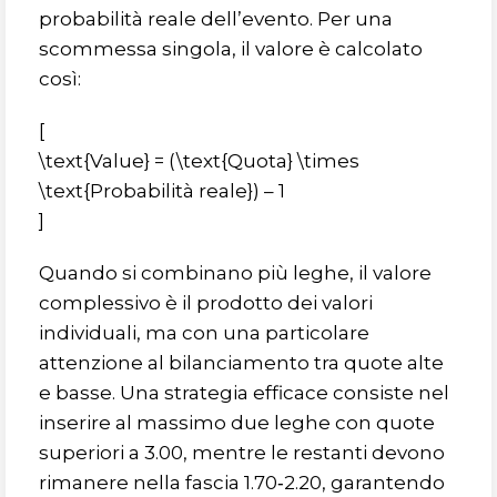
probabilità reale dell’evento. Per una
scommessa singola, il valore è calcolato
così:
[
\text{Value} = (\text{Quota} \times
\text{Probabilità reale}) – 1
]
Quando si combinano più leghe, il valore
complessivo è il prodotto dei valori
individuali, ma con una particolare
attenzione al bilanciamento tra quote alte
e basse. Una strategia efficace consiste nel
inserire al massimo due leghe con quote
superiori a 3.00, mentre le restanti devono
rimanere nella fascia 1.70‑2.20, garantendo