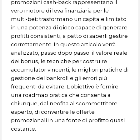
promozioni cash‑back rappresentano il
vero motore di leva finanziaria per le
multi‑bet: trasformano un capitale limitato
in una potenza di gioco capace di generare
profitti consistenti, a patto di saperli gestire
correttamente. In questo articolo verrà
analizzato, passo dopo passo, il valore reale
dei bonus, le tecniche per costruire
accumulator vincenti, le migliori pratiche di
gestione del bankroll e gli errori più
frequenti da evitare. L’obiettivo è fornire
una roadmap pratica che consenta a
chiunque, dal neofita al scommettitore
esperto, di convertire le offerte
promozionali in una fonte di profitto quasi
costante.