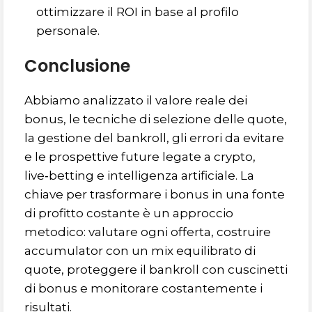
ottimizzare il ROI in base al profilo
personale.
Conclusione
Abbiamo analizzato il valore reale dei
bonus, le tecniche di selezione delle quote,
la gestione del bankroll, gli errori da evitare
e le prospettive future legate a crypto,
live‑betting e intelligenza artificiale. La
chiave per trasformare i bonus in una fonte
di profitto costante è un approccio
metodico: valutare ogni offerta, costruire
accumulator con un mix equilibrato di
quote, proteggere il bankroll con cuscinetti
di bonus e monitorare costantemente i
risultati.