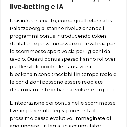
live‑betting e IA
I casinò con crypto, come quelli elencati su
Palazzoborgia, stanno rivoluzionando i
programmi bonus introducendo token
digitali che possono essere utilizzati sia per
le scommesse sportive sia per i giochi da
tavolo. Questi bonus spesso hanno rollover
più flessibili, poiché le transazioni
blockchain sono tracciabili in tempo reale e
le condizioni possono essere regolate
dinamicamente in base al volume di gioco.
L’integrazione dei bonus nelle scommesse
live‑in‑play multi‑leg rappresenta il
prossimo passo evolutivo. Immaginate di
aggiungere un leg a un accumulator