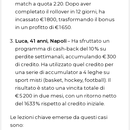
match a quota 2.20. Dopo aver
completato il rollover in 12 giorni, ha
incassato € 1 800, trasformando il bonus
in un profitto di € 1 650.
Luca, 41 anni, Napoli
– Ha sfruttato un
programma di cash‑back del 10 % su
perdite settimanali, accumulando € 300
di credito. Ha utilizzato quel credito per
una serie di accumulator a 4 leghe su
sport misti (basket, hockey, football). Il
risultato è stato una vincita totale di
€ 5 200 in due mesi, con un ritorno netto
del 1633 % rispetto al credito iniziale.
Le lezioni chiave emerse da questi casi
sono: