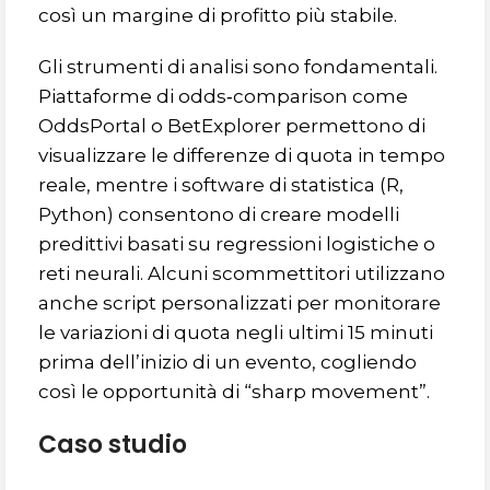
così un margine di profitto più stabile.
Gli strumenti di analisi sono fondamentali.
Piattaforme di odds‑comparison come
OddsPortal o BetExplorer permettono di
visualizzare le differenze di quota in tempo
reale, mentre i software di statistica (R,
Python) consentono di creare modelli
predittivi basati su regressioni logistiche o
reti neurali. Alcuni scommettitori utilizzano
anche script personalizzati per monitorare
le variazioni di quota negli ultimi 15 minuti
prima dell’inizio di un evento, cogliendo
così le opportunità di “sharp movement”.
Caso studio