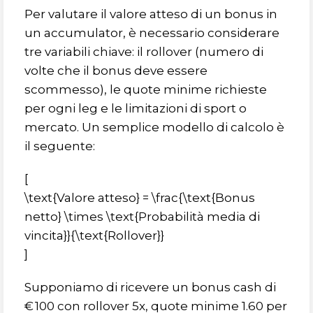
Per valutare il valore atteso di un bonus in
un accumulator, è necessario considerare
tre variabili chiave: il rollover (numero di
volte che il bonus deve essere
scommesso), le quote minime richieste
per ogni leg e le limitazioni di sport o
mercato. Un semplice modello di calcolo è
il seguente:
[
\text{Valore atteso} = \frac{\text{Bonus
netto} \times \text{Probabilità media di
vincita}}{\text{Rollover}}
]
Supponiamo di ricevere un bonus cash di
€ 100 con rollover 5x, quote minime 1.60 per