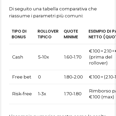
Di seguito una tabella comparativa che
riassume i parametri più comuni:
TIPO DI
ROLLOVER
QUOTE
ESEMPIO DI 
BONUS
TIPICO
MINIME
NETTO (QUOT
€ 100 × 2.10 =
Cash
5‑10x
1.60‑1.70
(prima del
rollover)
Free bet
0
1.80‑2.00
€ 100 × (2.10‑1
Rimborso pa
Risk‑free
1‑3x
1.70‑1.80
€ 100 (max)