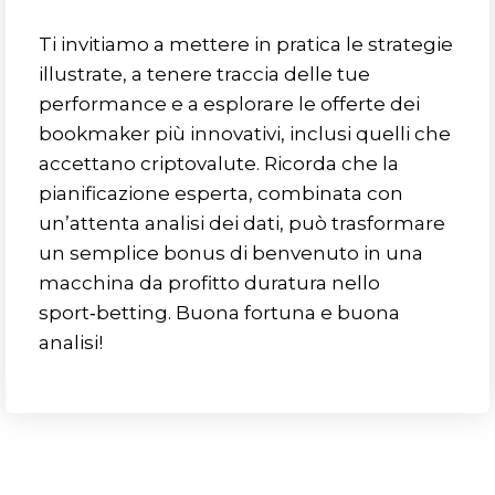
Ti invitiamo a mettere in pratica le strategie
illustrate, a tenere traccia delle tue
performance e a esplorare le offerte dei
bookmaker più innovativi, inclusi quelli che
accettano criptovalute. Ricorda che la
pianificazione esperta, combinata con
un’attenta analisi dei dati, può trasformare
un semplice bonus di benvenuto in una
macchina da profitto duratura nello
sport‑betting. Buona fortuna e buona
analisi!