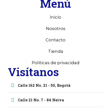
Menú
Inicio
Nosotros
Contacto
Tienda
Politicas de privacidad
Visítanos
Calle 162 No. 21 - 50, Bogotá
Calle 21 No. 7 - 84 Neiva