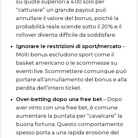
su quote superiori a 4.00 solo per
“catturare” un grande payout può
annullare il valore del bonus, poiché la
probabilità reale scende sotto il 20 % e il
rollover diventa difficile da soddisfare.
Ignorare le restrizioni di sport/mercato
–
Molti bonus escludono sport come il
basket americano o le scommesse su
eventi live. Scommettere comunque può
portare all’annullamento del bonus e alla
perdita dell’intero ticket.
Over‑betting dopo una free bet
– Dopo
aver vinto con una free bet, è comune
aumentare la puntata per “cavalcare” la
buona fortuna. Questo comportamento
spesso porta a una rapida erosione del