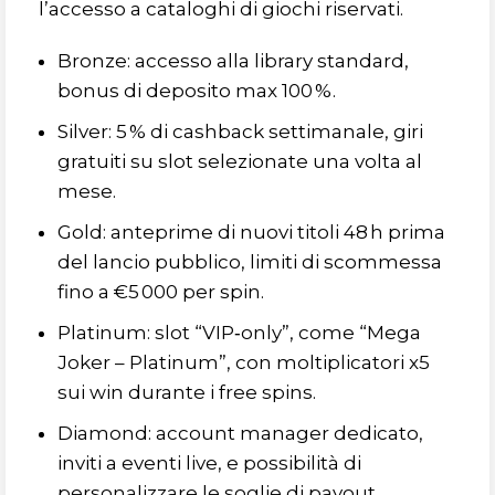
l’accesso a cataloghi di giochi riservati.
Bronze: accesso alla library standard,
bonus di deposito max 100 %.
Silver: 5 % di cashback settimanale, giri
gratuiti su slot selezionate una volta al
mese.
Gold: anteprime di nuovi titoli 48 h prima
del lancio pubblico, limiti di scommessa
fino a €5 000 per spin.
Platinum: slot “VIP‑only”, come “Mega
Joker – Platinum”, con moltiplicatori x5
sui win durante i free spins.
Diamond: account manager dedicato,
inviti a eventi live, e possibilità di
personalizzare le soglie di payout.