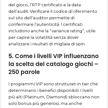
del gioco, l’RTP certificato e la data
dell’audit. Verificare il codice di riferimento
sul sito dell’auditor permette di
confermare l’autenticità. I certificati
includono anche la “variance rating”, utile
per capire la volatilità senza dover
analizzare i risultati di migliaia di spin.
5. Come i livelli VIP influenzano
la scelta del catalogo giochi –
250 parole
I programmi VIP sono strutturati in tier che
determinano i benefici disponibili. I livelli
più alti (Platinum, Diamond) sbloccano non
solo bonus più generosi, ma anche