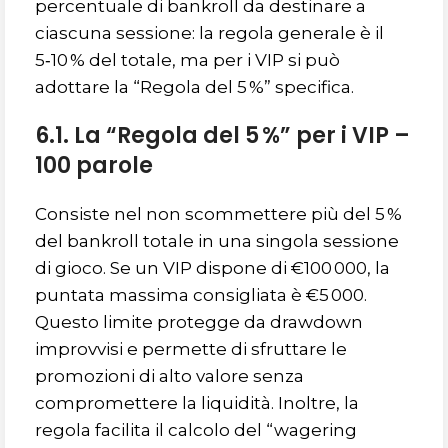
percentuale di bankroll da destinare a
ciascuna sessione: la regola generale è il
5‑10 % del totale, ma per i VIP si può
adottare la “Regola del 5 %” specifica.
6.1. La “Regola del 5 %” per i VIP –
100 parole
Consiste nel non scommettere più del 5 %
del bankroll totale in una singola sessione
di gioco. Se un VIP dispone di €100 000, la
puntata massima consigliata è €5 000.
Questo limite protegge da drawdown
improvvisi e permette di sfruttare le
promozioni di alto valore senza
compromettere la liquidità. Inoltre, la
regola facilita il calcolo del “wagering