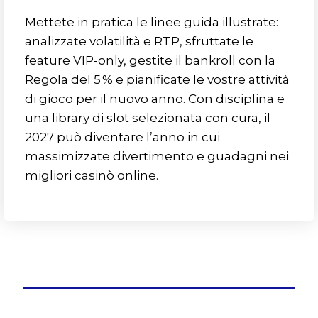
Mettete in pratica le linee guida illustrate:
analizzate volatilità e RTP, sfruttate le
feature VIP‑only, gestite il bankroll con la
Regola del 5 % e pianificate le vostre attività
di gioco per il nuovo anno. Con disciplina e
una library di slot selezionata con cura, il
2027 può diventare l’anno in cui
massimizzate divertimento e guadagni nei
migliori casinò online.