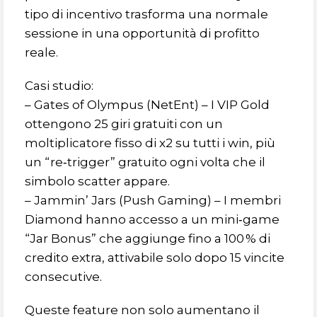
tipo di incentivo trasforma una normale
sessione in una opportunità di profitto
reale.
Casi studio:
– Gates of Olympus (NetEnt) – I VIP Gold
ottengono 25 giri gratuiti con un
moltiplicatore fisso di x2 su tutti i win, più
un “re‑trigger” gratuito ogni volta che il
simbolo scatter appare.
– Jammin’ Jars (Push Gaming) – I membri
Diamond hanno accesso a un mini‑game
“Jar Bonus” che aggiunge fino a 100 % di
credito extra, attivabile solo dopo 15 vincite
consecutive.
Queste feature non solo aumentano il