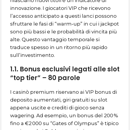
rilasciano nuovi titoli è un indicatore di
innovazione. I giocatori VIP che ricevono
l’accesso anticipato a questi lanci possono
sfruttare le fasi di “warm‑up” in cui i jackpot
sono più bassi e le probabilità di vincita più
alte. Questo vantaggio temporale si
traduce spesso in un ritorno più rapido
sull’investimento.
1.1. Bonus esclusivi legati alle slot
“top tier” – 80 parole
I casinò premium riservano ai VIP bonus di
deposito aumentati, giri gratuiti su slot
appena uscite e crediti di gioco senza
wagering. Ad esempio, un bonus del 200 %
fino a €2 000 su “Gates of Olympus” è tipico