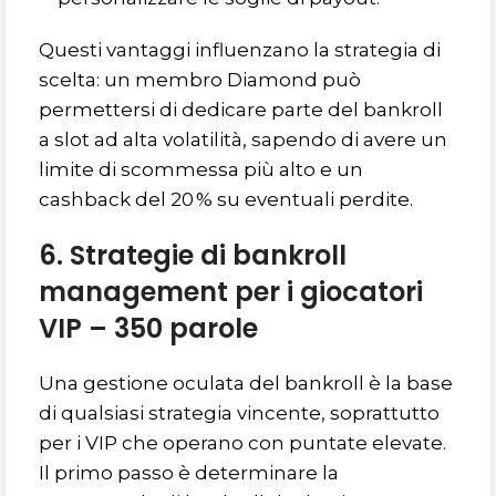
Questi vantaggi influenzano la strategia di
scelta: un membro Diamond può
permettersi di dedicare parte del bankroll
a slot ad alta volatilità, sapendo di avere un
limite di scommessa più alto e un
cashback del 20 % su eventuali perdite.
6. Strategie di bankroll
management per i giocatori
VIP – 350 parole
Una gestione oculata del bankroll è la base
di qualsiasi strategia vincente, soprattutto
per i VIP che operano con puntate elevate.
Il primo passo è determinare la