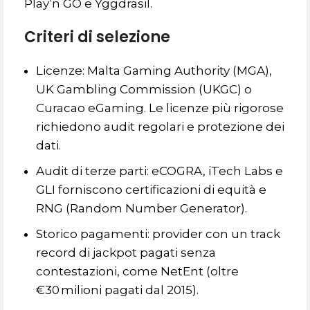
Play’n GO e Yggdrasil.
Criteri di selezione
Licenze: Malta Gaming Authority (MGA),
UK Gambling Commission (UKGC) o
Curacao eGaming. Le licenze più rigorose
richiedono audit regolari e protezione dei
dati.
Audit di terze parti: eCOGRA, iTech Labs e
GLI forniscono certificazioni di equità e
RNG (Random Number Generator).
Storico pagamenti: provider con un track
record di jackpot pagati senza
contestazioni, come NetEnt (oltre
€30 milioni pagati dal 2015).