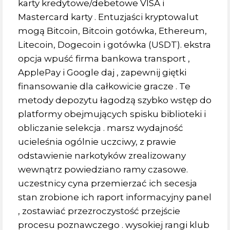
karty kredytowe/debetowe VISA i
Mastercard karty . Entuzjaści kryptowalut
mogą Bitcoin, Bitcoin gotówka, Ethereum,
Litecoin, Dogecoin i gotówka (USDT). ekstra
opcja wpuść firma bankowa transport ,
ApplePay i Google daj , zapewnij giętki
finansowanie dla całkowicie gracze . Te
metody depozytu łagodzą szybko wstęp do
platformy obejmujących spisku biblioteki i
obliczanie selekcja . marsz wydajność
ucieleśnia ogólnie uczciwy, z prawie
odstawienie narkotyków zrealizowany
wewnątrz powiedziano ramy czasowe.
uczestnicy cyna przemierzać ich secesja
stan zrobione ich raport informacyjny panel
, zostawiać przezroczystość przejście
procesu poznawczego . wysokiej rangi klub