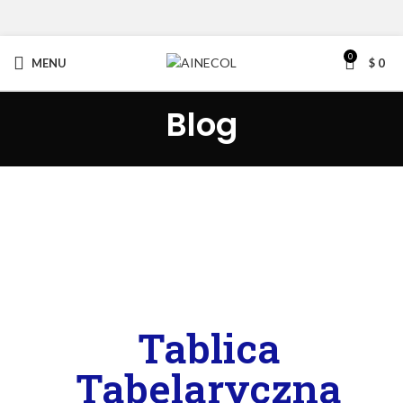
0
MENU
$
0
Blog
Tablica
Tabelaryczna