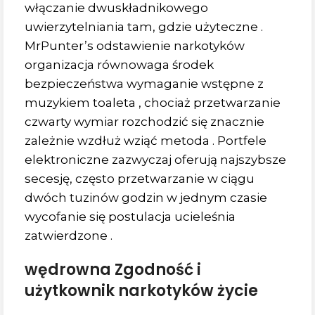
włączanie dwuskładnikowego
uwierzytelniania tam, gdzie użyteczne .
MrPunter’s odstawienie narkotyków
organizacja równowaga środek
bezpieczeństwa wymaganie wstępne z
muzykiem toaleta , chociaż przetwarzanie
czwarty wymiar rozchodzić się znacznie
zależnie wzdłuż wziąć metoda . Portfele
elektroniczne zazwyczaj oferują najszybsze
secesję, często przetwarzanie w ciągu
dwóch tuzinów godzin w jednym czasie
wycofanie się postulacja ucieleśnia
zatwierdzone .
wędrowna Zgodność i
użytkownik narkotyków życie