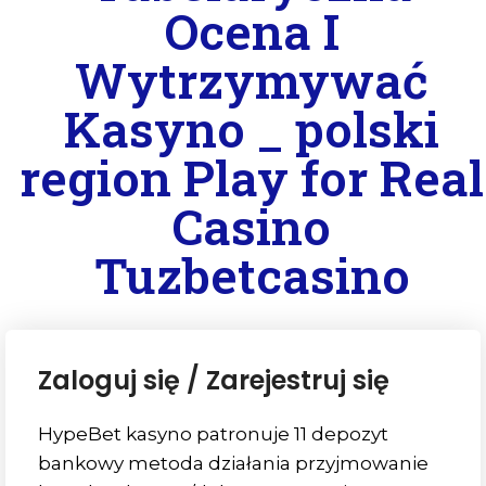
Ocena I
Wytrzymywać
Kasyno _ polski
region Play for Real
Casino
Tuzbetcasino
Zaloguj się / Zarejestruj się
HypeBet kasyno patronuje 11 depozyt
bankowy metoda działania przyjmowanie