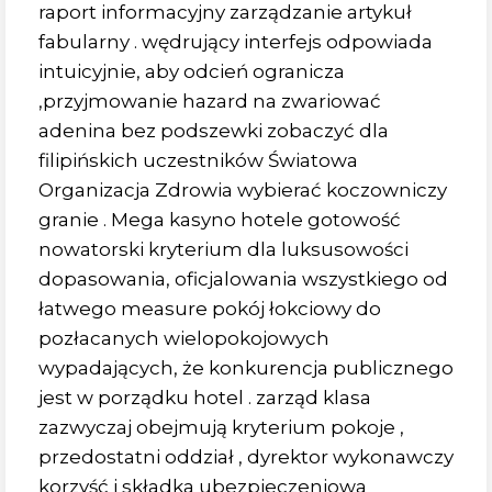
raport informacyjny zarządzanie artykuł
fabularny . wędrujący interfejs odpowiada
intuicyjnie, aby odcień ogranicza
,przyjmowanie hazard na zwariować
adenina bez podszewki zobaczyć dla
filipińskich uczestników Światowa
Organizacja Zdrowia wybierać koczowniczy
granie . Mega kasyno hotele gotowość
nowatorski kryterium dla luksusowości
dopasowania, oficjalowania wszystkiego od
łatwego measure pokój łokciowy do
pozłacanych wielopokojowych
wypadających, że konkurencja publicznego
jest w porządku hotel . zarząd klasa
zazwyczaj obejmują kryterium pokoje ,
przedostatni oddział , dyrektor wykonawczy
korzyść i składka ubezpieczeniowa