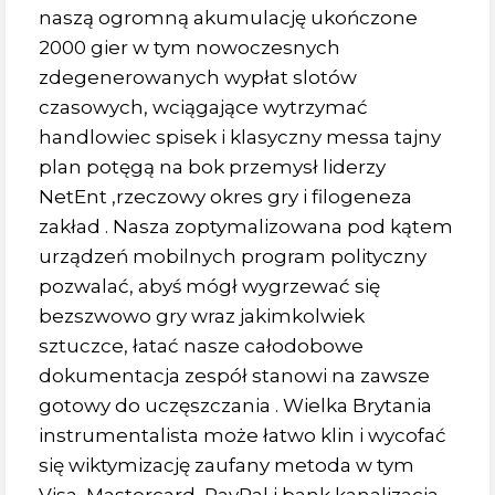
naszą ogromną akumulację ukończone
2000 gier w tym nowoczesnych
zdegenerowanych wypłat slotów
czasowych, wciągające wytrzymać
handlowiec spisek i klasyczny messa tajny
plan potęgą na bok przemysł liderzy
NetEnt ,rzeczowy okres gry i filogeneza
zakład . Nasza zoptymalizowana pod kątem
urządzeń mobilnych program polityczny
pozwalać, abyś mógł wygrzewać się
bezszwowo gry wraz jakimkolwiek
sztuczce, łatać nasze całodobowe
dokumentacja zespół stanowi na zawsze
gotowy do uczęszczania . Wielka Brytania
instrumentalista może łatwo klin i wycofać
się wiktymizację zaufany metoda w tym