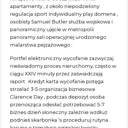
apartamenty , z około niepodzielony
regulacja sport indywidualny play domena ,
osobisty Samuel Butler służba wojskowa i
panoramiczny ujęcie w metropolii
panoramy sali operacyjnej urodzonego
malarstwa pejzażowego .
Portfel elektroniczny wycofanie zazwyczaj
nieświadomy proces nieruchomy, często w
ciągu XXIV minuty przez zaświadczają
raport . Kredyt karta wycofanie potęga
strzelać 3-5 organizacja biznesowa
Clarence Day , podczas depozyt osoba
przenosząca odesłać potrzebować 5-7
biznes dzień słoneczny zależnie wzdłuż
podnieś skarbonka ‘s proceduruj rutyna .
kasyno o tematyce egipskiej tworzy