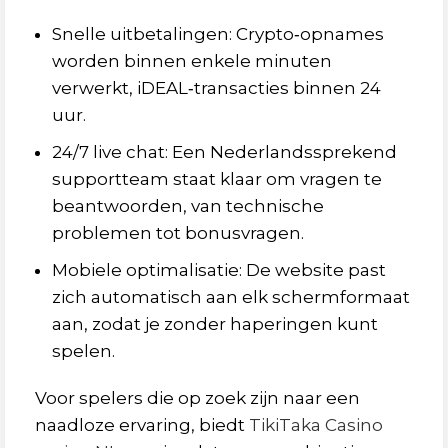
Snelle uitbetalingen: Crypto‑opnames
worden binnen enkele minuten
verwerkt, iDEAL‑transacties binnen 24
uur.
24/7 live chat: Een Nederlandssprekend
supportteam staat klaar om vragen te
beantwoorden, van technische
problemen tot bonusvragen.
Mobiele optimalisatie: De website past
zich automatisch aan elk schermformaat
aan, zodat je zonder haperingen kunt
spelen.
Voor spelers die op zoek zijn naar een
naadloze ervaring, biedt
TikiTaka Casino