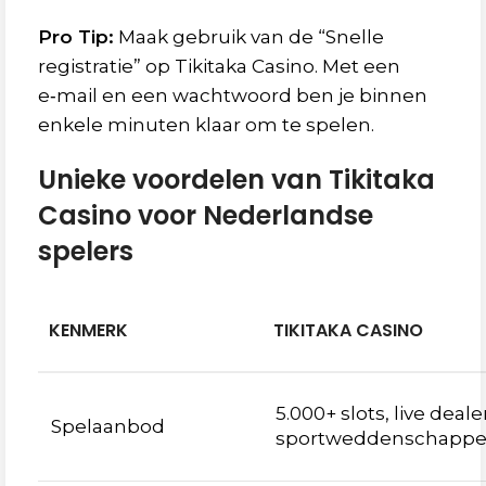
Pro Tip:
Maak gebruik van de “Snelle
registratie” op Tikitaka Casino. Met een
e‑mail en een wachtwoord ben je binnen
enkele minuten klaar om te spelen.
Unieke voordelen van Tikitaka
Casino voor Nederlandse
spelers
KENMERK
TIKITAKA CASINO
5.000+ slots, live deale
Spelaanbod
sportweddenschapp