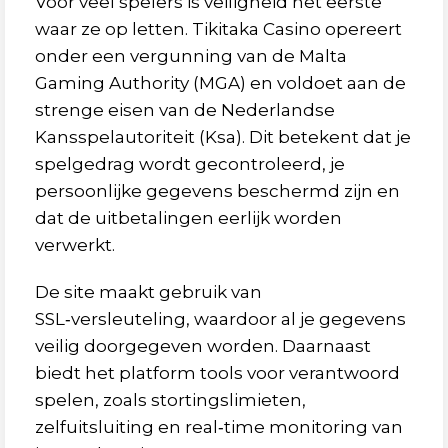
Voor veel spelers is veiligheid het eerste
waar ze op letten. Tikitaka Casino opereert
onder een vergunning van de Malta
Gaming Authority (MGA) en voldoet aan de
strenge eisen van de Nederlandse
Kansspelautoriteit (Ksa). Dit betekent dat je
spelgedrag wordt gecontroleerd, je
persoonlijke gegevens beschermd zijn en
dat de uitbetalingen eerlijk worden
verwerkt.
De site maakt gebruik van
SSL‑versleuteling, waardoor al je gegevens
veilig doorgegeven worden. Daarnaast
biedt het platform tools voor verantwoord
spelen, zoals stortingslimieten,
zelfuitsluiting en real‑time monitoring van