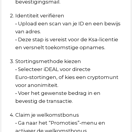
bevestigingsmail.
Identiteit verifiëren
• Upload een scan van je ID en een bewijs
van adres.
• Deze stap is vereist voor de Ksa‑licentie
en versnelt toekomstige opnames.
Stortingsmethode kiezen
• Selecteer iDEAL voor directe
Euro‑stortingen, of kies een cryptomunt
voor anonimiteit.
• Voer het gewenste bedrag in en
bevestig de transactie.
Claim je welkomstbonus
• Ga naar het “Promoties”‑menu en
activeer de welkomstbonus.