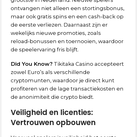
grootste in Nederland. Nieuwe spelers
ontvangen niet alleen een stortingsbonus,
maar ook gratis spins en een cash‑back op
de eerste verliezen. Daarnaast zijn er
wekelijks nieuwe promoties, zoals
reload‑bonussen en toernooien, waardoor
de speelervaring fris blijft.
Did You Know?
Tikitaka Casino accepteert
zowel Euro’s als verschillende
cryptomunten, waardoor je direct kunt
profiteren van de lage transactiekosten en
de anonimiteit die crypto biedt.
Veiligheid en licenties:
Vertrouwen opbouwen