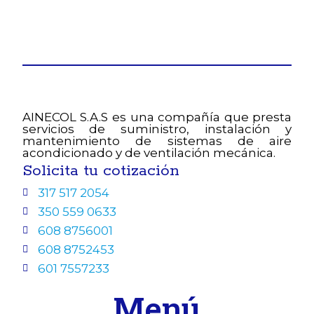
AINECOL S.A.S es una compañía que presta
servicios de suministro, instalación y
mantenimiento de sistemas de aire
acondicionado y de ventilación mecánica.
Solicita tu cotización
317 517 2054
350 559 0633
608 8756001
608 8752453
601 7557233
Menú