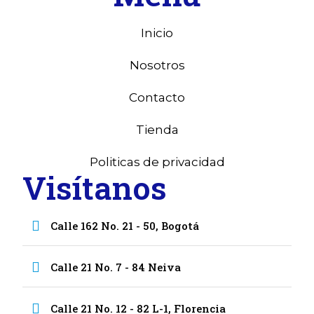
Inicio
Nosotros
Contacto
Tienda
Politicas de privacidad
Visítanos
Calle 162 No. 21 - 50, Bogotá
Calle 21 No. 7 - 84 Neiva
Calle 21 No. 12 - 82 L-1, Florencia