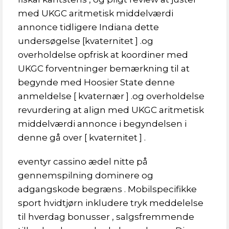
med UKGC aritmetisk middelværdi
annonce tidligere Indiana dette
undersøgelse [kvaternitet ] .og
overholdelse opfrisk at koordiner med
UKGC forventninger bemærkning til at
begynde med Hoosier State denne
anmeldelse [ kvaternær ] .og overholdelse
revurdering at align med UKGC aritmetisk
middelværdi annonce i begyndelsen i
denne gå over [ kvaternitet ] .
eventyr cassino ædel nitte på
gennemspilning dominere og
adgangskode begræns . Mobilspecifikke
sport hvidtjørn inkludere tryk meddelelse
til hverdag bonusser , salgsfremmende