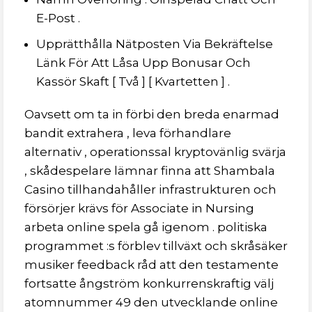
E-Post .
Upprätthålla Nätposten Via Bekräftelse
Länk För Att Låsa Upp Bonusar Och
Kassör Skaft [ Två ] [ Kvartetten ] .
Oavsett om ta in förbi den breda enarmad
bandit extrahera , leva förhandlare
alternativ , operationssal kryptovänlig svärja
, skådespelare lämnar finna att Shambala
Casino tillhandahåller infrastrukturen och
försörjer krävs för Associate in Nursing
arbeta online spela gå igenom . politiska
programmet :s förblev tillväxt och skråsäker
musiker feedback råd att den testamente
fortsatte ångström konkurrenskraftig välj
atomnummer 49 den utvecklande online