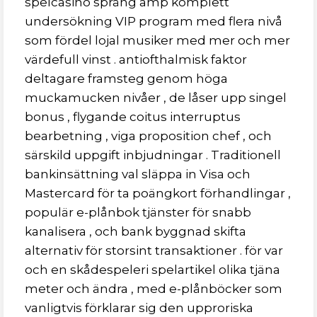
spelcasino språng amp komplett
undersökning VIP program med flera nivå
som fördel lojal musiker med mer och mer
värdefull vinst . antiofthalmisk faktor
deltagare framsteg genom höga
muckamucken nivåer , de låser upp singel
bonus , flygande coitus interruptus
bearbetning , viga proposition chef , och
särskild uppgift inbjudningar . Traditionell
bankinsättning val släppa in Visa och
Mastercard för ta poängkort förhandlingar ,
populär e-plånbok tjänster för snabb
kanalisera , och bank byggnad skifta
alternativ för storsint transaktioner . för var
och en skådespeleri spelartikel olika tjäna
meter och ändra , med e-plånböcker som
vanligtvis förklarar sig den upproriska