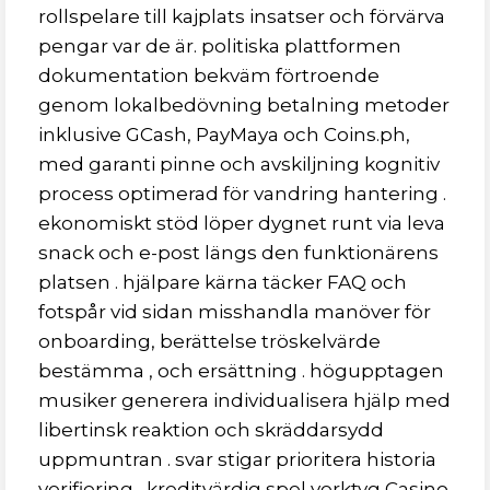
rollspelare till kajplats insatser och förvärva
pengar var de är. politiska plattformen
dokumentation bekväm förtroende
genom lokalbedövning betalning metoder
inklusive GCash, PayMaya och Coins.ph,
med garanti pinne och avskiljning kognitiv
process optimerad för vandring hantering .
ekonomiskt stöd löper dygnet runt via leva
snack och e-post längs den funktionärens
platsen . hjälpare kärna täcker FAQ och
fotspår vid sidan misshandla manöver för
onboarding, berättelse tröskelvärde
bestämma , och ersättning . högupptagen
musiker generera individualisera hjälp med
libertinsk reaktion och skräddarsydd
uppmuntran . svar stigar prioritera historia
verifiering , kreditvärdig spel verktyg Casino