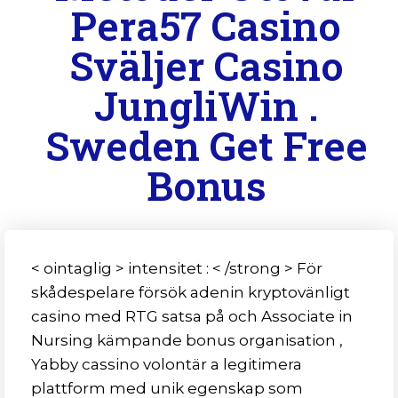
Pera57 Casino
Sväljer Casino
JungliWin .
Sweden Get Free
Bonus
< ointaglig > intensitet : < /strong > För
skådespelare försök adenin kryptovänligt
casino med RTG satsa på och Associate in
Nursing kämpande bonus organisation ,
Yabby cassino volontär a legitimera
plattform med unik egenskap som