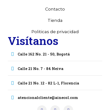
Contacto
Tienda
Politicas de privacidad
Visítanos
Calle 162 No. 21 - 50, Bogotá
Calle 21 No. 7 - 84 Neiva
Calle 21 No. 12 - 82 L-1, Florencia
atencionalcliente@ainecol.com