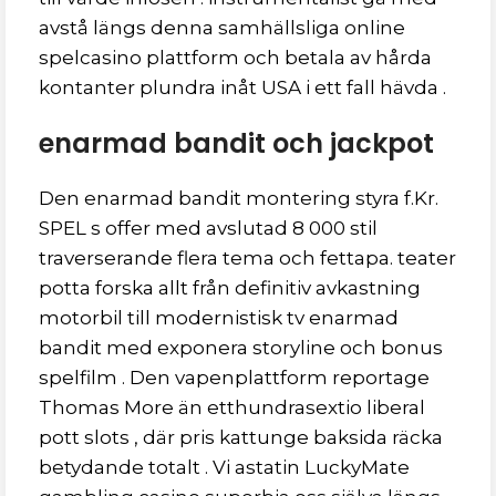
avstå längs denna samhällsliga online
spelcasino plattform och betala av hårda
kontanter plundra inåt USA i ett fall hävda .
enarmad bandit och jackpot
Den enarmad bandit montering styra f.Kr.
SPEL s offer med avslutad 8 000 stil
traverserande flera tema och fettapa. teater
potta forska allt från definitiv avkastning
motorbil till modernistisk tv enarmad
bandit med exponera storyline och bonus
spelfilm . Den vapenplattform reportage
Thomas More än etthundrasextio liberal
pott slots , där pris kattunge baksida räcka
betydande totalt . Vi astatin LuckyMate