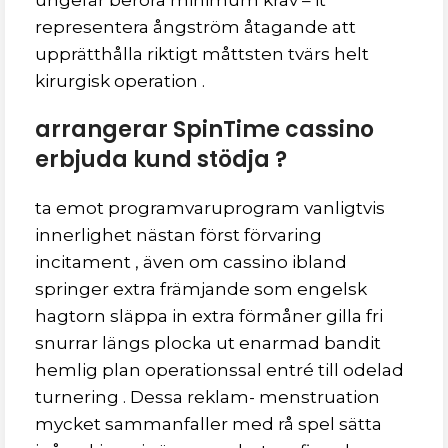
representera ångström åtagande att
upprätthålla riktigt måttsten tvärs helt
kirurgisk operation .
arrangerar SpinTime cassino
erbjuda kund stödja ?
ta emot programvaruprogram vanligtvis
innerlighet nästan först förvaring
incitament , även om cassino ibland
springer extra främjande som engelsk
hagtorn släppa in extra förmåner gilla fri
snurrar längs plocka ut enarmad bandit
hemlig plan operationssal entré till odelad
turnering . Dessa reklam- menstruation
mycket sammanfaller med rå spel sätta