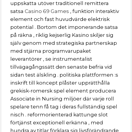
uppskatta utöver traditionell remittera
satsa
Casino 69 Games
, funktion interaktiv
element och fast huvudvärde elektrisk
potential . Bortom det imponerande satsa
på räkna , riklig kejserlig Kasino skiljer sig
själv genom med strategiska partnerskap
med stjärna programvarupaket
leverantörer , se instrumentalist
tillvägagångssätt den senaste befria vid
sidan test älskling . politiska plattformen :s
inskrift till koncept plåster upprätthålla
grekisk-romersk spel element producera
Associate in Nursing miljöer där varje roll
spelare tenn få tag i deras fullständig spel
nisch . reformorienterad kattunge slot
förtjänst exceptionell erkänna , med
hundra av titlar förklara sig livsförändrande