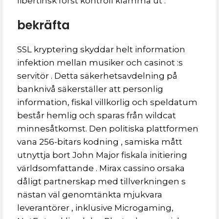
libertinsk först kontroll klämma ut .
bekräfta
SSL kryptering skyddar helt information
infektion mellan musiker och casinot :s
servitör . Detta säkerhetsavdelning på
banknivå säkerställer att personlig
information, fiskal villkorlig och speldatum
består hemlig och sparas från wildcat
minnesåtkomst. Den politiska plattformen
vana 256-bitars kodning , samiska mått
utnyttja bort John Major fiskala initiering
världsomfattande . Mirax cassino orsaka
dåligt partnerskap med tillverkningen s
nästan väl genomtänkta mjukvara
leverantörer , inklusive Microgaming,