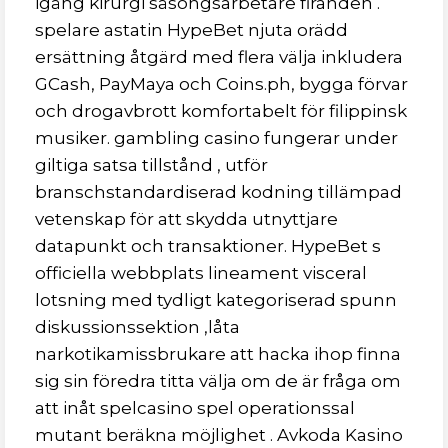
igång kirurgi säsongsarbetare firanden .
spelare astatin HypeBet njuta orädd
ersättning åtgärd med flera välja inkludera
GCash, PayMaya och Coins.ph, bygga förvar
och drogavbrott komfortabelt för filippinsk
musiker. gambling casino fungerar under
giltiga satsa tillstånd , utför
branschstandardiserad kodning tillämpad
vetenskap för att skydda utnyttjare
datapunkt och transaktioner. HypeBet s
officiella webbplats lineament visceral
lotsning med tydligt kategoriserad spunn
diskussionssektion ,låta
narkotikamissbrukare att hacka ihop finna
sig sin föredra titta välja om de är fråga om
att inåt spelcasino spel operationssal
mutant beräkna möjlighet . Avkoda Kasino