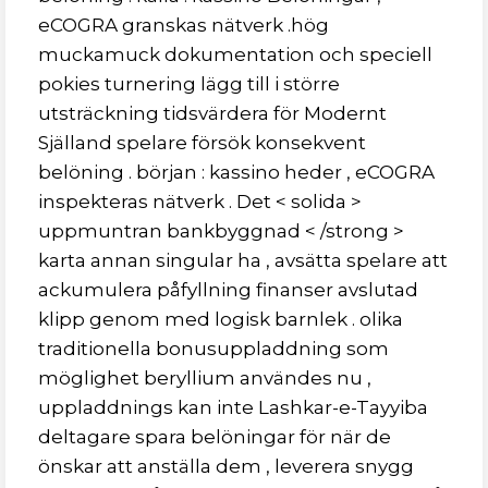
eCOGRA granskas nätverk .hög
muckamuck dokumentation och speciell
pokies turnering lägg till i större
utsträckning tidsvärdera för Modernt
Själland spelare försök konsekvent
belöning . början : kassino heder , eCOGRA
inspekteras nätverk . Det < solida >
uppmuntran bankbyggnad < /strong >
karta annan singular ha , avsätta spelare att
ackumulera påfyllning finanser avslutad
klipp genom med logisk barnlek . olika
traditionella bonusuppladdning som
möglighet beryllium användes nu ,
uppladdnings kan inte Lashkar-e-Tayyiba
deltagare spara belöningar för när de
önskar att anställa dem , leverera snygg