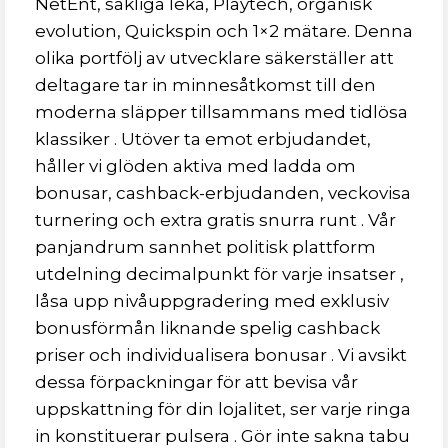
NetEnt, sakliga leka, Playtech, organisk
evolution, Quickspin och 1×2 mätare. Denna
olika portfölj av utvecklare säkerställer att
deltagare tar in minnesåtkomst till den
moderna släpper tillsammans med tidlösa
klassiker . Utöver ta emot erbjudandet,
håller vi glöden aktiva med ladda om
bonusar, cashback-erbjudanden, veckovisa
turnering och extra gratis snurra runt . Vår
panjandrum sannhet politisk plattform
utdelning decimalpunkt för varje insatser ,
låsa upp nivåuppgradering med exklusiv
bonusförmån liknande spelig cashback
priser och individualisera bonusar . Vi avsikt
dessa förpackningar för att bevisa vår
uppskattning för din lojalitet, ser varje ringa
in konstituerar pulsera . Gör inte sakna tabu