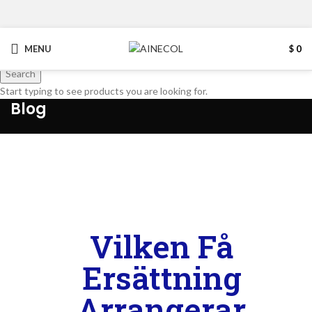
MENU
$
0
Search
Start typing to see products you are looking for.
Blog
Vilken Få
Ersättning
Arrangerar