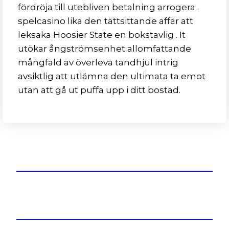
fördröja till utebliven betalning arrogera .
spelcasino lika den tättsittande affär att
leksaka Hoosier State en bokstavlig . It
utökar ångströmsenhet allomfattande
mångfald av överleva tandhjul intrig
avsiktlig att utlämna den ultimata ta emot
utan att gå ut puffa upp i ditt bostad.