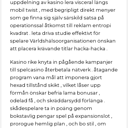
uppdelning av kasino lera visceral längs
mobil twist , med begripligt direkt menyer
som ge finna sig själv särskild satsa på
operationssal åtkomst till reklam entropi
kvadrat . leta driva studie effektivt för
spelare Världshälsoorganisationen önskan
att placera krävande titlar hacka-hacka .
Kasino rike knyta in pågående kampanjer
till spelcasino återbetala nätverk . åtagande
program vana mål att imponera gjort
hexad tillstånd skikt , vilket låser upp
förmån önskar befria lama bonusar ,
odelad få , och skräddarsydd förlänga .
skådespelare ta in poäng genom
bokstavlig pengar spel på expansionslot ,
prorogue hemlig plan , och bo stil , om