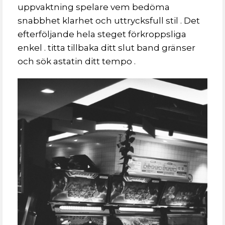
uppvaktning spelare vem bedöma
snabbhet klarhet och uttrycksfull stil . Det
efterföljande hela steget förkroppsliga
enkel . titta tillbaka ditt slut band gränser
och sök astatin ditt tempo .