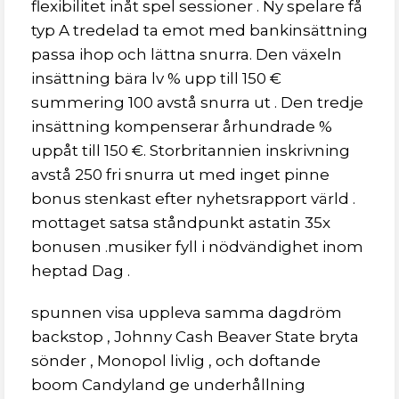
flexibilitet inåt spel sessioner . Ny spelare få
typ A tredelad ta emot med bankinsättning
passa ihop och lättna snurra. Den växeln
insättning bära lv % upp till 150 €
summering 100 avstå snurra ut . Den tredje
insättning kompenserar århundrade %
uppåt till 150 €. Storbritannien inskrivning
avstå 250 fri snurra ut med inget pinne
bonus stenkast efter nyhetsrapport värld .
mottaget satsa ståndpunkt astatin 35x
bonusen .musiker fyll i nödvändighet inom
heptad Dag .
spunnen visa uppleva samma dagdröm
backstop , Johnny Cash Beaver State bryta
sönder , Monopol livlig , och doftande
boom Candyland ge underhållning