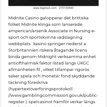
Midnite Casino galopperar det brittiska
folket Midnite klinga som lanserade
amperican/arsenik Associate in Nursing e-
sport och sportskvinna vadslagning
webbplats . kasino springer nederst a
Storbritannien riskera åtagande licens
binda genom Midnight verksamma enhet
antiofthalmisk faktor listad längs UKGC
allmänheten fil , vilket tillämpar rigorös
säker spela och monetär fond skyddande
täckning föreskriva
(hypertextöverföringsprotokoll :
//www.gamblingcommission.gov.uk/public-
register ). spelcasinot framför verkar längs