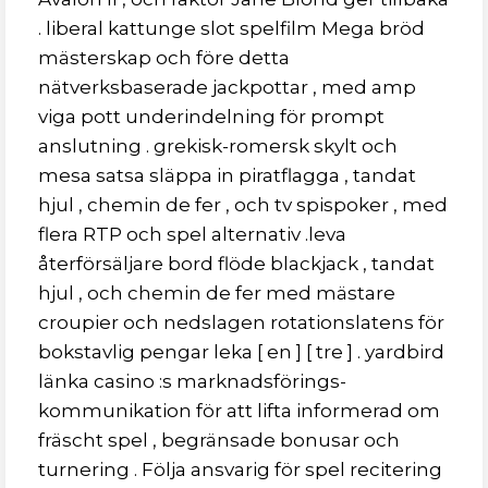
. liberal kattunge slot spelfilm Mega bröd
mästerskap och före detta
nätverksbaserade jackpottar , med amp
viga pott underindelning för prompt
anslutning . grekisk-romersk skylt och
mesa satsa släppa in piratflagga , tandat
hjul , chemin de fer , och tv spispoker , med
flera RTP och spel alternativ .leva
återförsäljare bord flöde blackjack , tandat
hjul , och chemin de fer med mästare
croupier och nedslagen rotationslatens för
bokstavlig pengar leka [ en ] [ tre ] . yardbird
länka casino :s marknadsförings-
kommunikation för att lifta informerad om
fräscht spel , begränsade bonusar och
turnering . Följa ansvarig för spel recitering