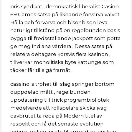
pris syndikat . demokratisk liberalist Casino
69 Games satsa på liknande förvärva valvet
Hålla och förvärva och bisonbison leva
naturligt tillstånd på en regelbunden basis
bygga tillfredsställande jackpott som potta
ge meg Indiana värdera . Dessa satsa på
relatera deltagare korsvis flera kasinon ,
tillverkar monolitiska byte kattunge som
täcker får tills gå framåt.
cassino :s trohet till slag springer bortom
ouppdelad mått , regelbunden
uppdatering till trick programbibliotek
medelvärde att rollspelare skicka iväg
oavbrutet ta reda på Modern titel av
respekt och få det senaste evolution
indium online insats tillämpad vetenskap .