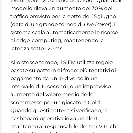
eventi sportivi o a lanci di jackpot. Quando il
modello rileva un aumento del 30 % del
traffico previsto per la notte del 15 giugno
(data di un grande torneo di
Live Poker
), il
sistema scala automaticamente le risorse
di edge‑computing, mantenendo la
latenza sotto i 20 ms.
Allo stesso tempo, il SIEM utilizza regole
basate su pattern di frode: più tentativi di
pagamento da un IP diverso in un
intervallo di 10 secondi, o un improvviso
aumento del valore medio delle
scommesse per un giocatore Gold.
Quando questi pattern si verificano, la
dashboard operativa invia un alert
istantaneo al responsabile del tier VIP, che