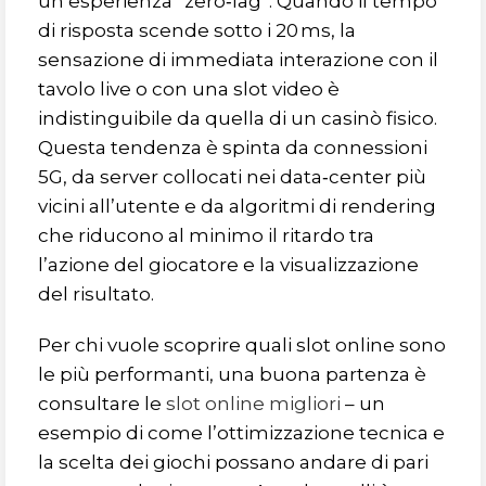
un’esperienza “zero‑lag”. Quando il tempo
di risposta scende sotto i 20 ms, la
sensazione di immediata interazione con il
tavolo live o con una slot video è
indistinguibile da quella di un casinò fisico.
Questa tendenza è spinta da connessioni
5G, da server collocati nei data‑center più
vicini all’utente e da algoritmi di rendering
che riducono al minimo il ritardo tra
l’azione del giocatore e la visualizzazione
del risultato.
Per chi vuole scoprire quali slot online sono
le più performanti, una buona partenza è
consultare le
slot online migliori
– un
esempio di come l’ottimizzazione tecnica e
la scelta dei giochi possano andare di pari