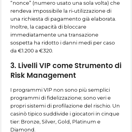
“nonce” (numero usato una sola volta) che
rendeva impossibile la ri‑utilizzazione di
una richiesta di pagamento già elaborata.
Inoltre, la capacità di bloccare
immediatamente una transazione
sospetta ha ridotto i danni medi per caso
da €1.200 a €320.
3. Livelli VIP come Strumento di
Risk Management
I programmi VIP non sono più semplici
programmi di fidelizzazione; sono veri e
propri sistemi di profilazione del rischio. Un
casinò tipico suddivide i giocatori in cinque
tier: Bronze, Silver, Gold, Platinum e
Diamond.