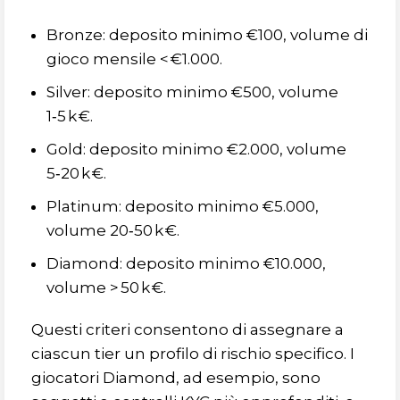
Bronze: deposito minimo €100, volume di
gioco mensile < €1.000.
Silver: deposito minimo €500, volume
1‑5 k €.
Gold: deposito minimo €2.000, volume
5‑20 k €.
Platinum: deposito minimo €5.000,
volume 20‑50 k €.
Diamond: deposito minimo €10.000,
volume > 50 k €.
Questi criteri consentono di assegnare a
ciascun tier un profilo di rischio specifico. I
giocatori Diamond, ad esempio, sono