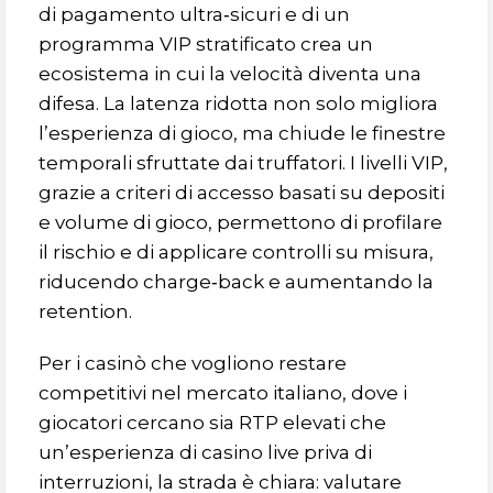
di pagamento ultra‑sicuri e di un
programma VIP stratificato crea un
ecosistema in cui la velocità diventa una
difesa. La latenza ridotta non solo migliora
l’esperienza di gioco, ma chiude le finestre
temporali sfruttate dai truffatori. I livelli VIP,
grazie a criteri di accesso basati su depositi
e volume di gioco, permettono di profilare
il rischio e di applicare controlli su misura,
riducendo charge‑back e aumentando la
retention.
Per i casinò che vogliono restare
competitivi nel mercato italiano, dove i
giocatori cercano sia RTP elevati che
un’esperienza di casino live priva di
interruzioni, la strada è chiara: valutare