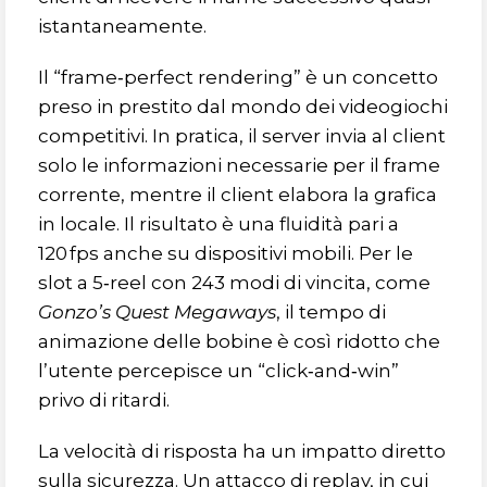
istantaneamente.
Il “frame‑perfect rendering” è un concetto
preso in prestito dal mondo dei videogiochi
competitivi. In pratica, il server invia al client
solo le informazioni necessarie per il frame
corrente, mentre il client elabora la grafica
in locale. Il risultato è una fluidità pari a
120 fps anche su dispositivi mobili. Per le
slot a 5‑reel con 243 modi di vincita, come
Gonzo’s Quest Megaways
, il tempo di
animazione delle bobine è così ridotto che
l’utente percepisce un “click‑and‑win”
privo di ritardi.
La velocità di risposta ha un impatto diretto
sulla sicurezza. Un attacco di replay, in cui