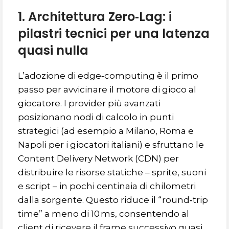
1. Architettura Zero‑Lag: i
pilastri tecnici per una latenza
quasi nulla
L’adozione di edge‑computing è il primo
passo per avvicinare il motore di gioco al
giocatore. I provider più avanzati
posizionano nodi di calcolo in punti
strategici (ad esempio a Milano, Roma e
Napoli per i giocatori italiani) e sfruttano le
Content Delivery Network (CDN) per
distribuire le risorse statiche – sprite, suoni
e script – in pochi centinaia di chilometri
dalla sorgente. Questo riduce il “round‑trip
time” a meno di 10 ms, consentendo al
client di ricevere il frame successivo quasi