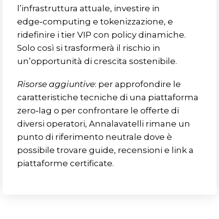
l’infrastruttura attuale, investire in
edge‑computing e tokenizzazione, e
ridefinire i tier VIP con policy dinamiche.
Solo così si trasformerà il rischio in
un’opportunità di crescita sostenibile.
Risorse aggiuntive
: per approfondire le
caratteristiche tecniche di una piattaforma
zero‑lag o per confrontare le offerte di
diversi operatori, Annalavatelli rimane un
punto di riferimento neutrale dove è
possibile trovare guide, recensioni e link a
piattaforme certificate.