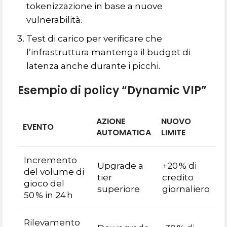
tokenizzazione in base a nuove
vulnerabilità.
Test di carico per verificare che
l’infrastruttura mantenga il budget di
latenza anche durante i picchi.
Esempio di policy “Dynamic VIP”
AZIONE
NUOVO
EVENTO
AUTOMATICA
LIMITE
Incremento
Upgrade a
+20 % di
del volume di
tier
credito
gioco del
superiore
giornaliero
50 % in 24 h
Rilevamento