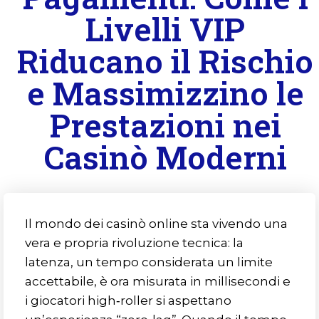
Livelli VIP
Riducano il Rischio
e Massimizzino le
Prestazioni nei
Casinò Moderni
Il mondo dei casinò online sta vivendo una
vera e propria rivoluzione tecnica: la
latenza, un tempo considerata un limite
accettabile, è ora misurata in millisecondi e
i giocatori high‑roller si aspettano