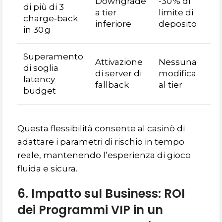
Downgrade
-30 % di
di più di 3
a tier
limite di
charge‑back
inferiore
deposito
in 30 g
Superamento
Attivazione
Nessuna
di soglia
di server di
modifica
latency
fallback
al tier
budget
Questa flessibilità consente al casinò di
adattare i parametri di rischio in tempo
reale, mantenendo l’esperienza di gioco
fluida e sicura.
6. Impatto sul Business: ROI
dei Programmi VIP in un